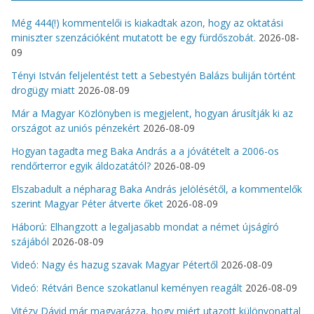
Még 444(!) kommentelői is kiakadtak azon, hogy az oktatási
miniszter szenzációként mutatott be egy fürdőszobát.
2026-08-
09
Tényi István feljelentést tett a Sebestyén Balázs buliján történt
drogügy miatt
2026-08-09
Már a Magyar Közlönyben is megjelent, hogyan árusítják ki az
országot az uniós pénzekért
2026-08-09
Hogyan tagadta meg Baka András a a jóvátételt a 2006-os
rendőrterror egyik áldozatától?
2026-08-09
Elszabadult a népharag Baka András jelölésétől, a kommentelők
szerint Magyar Péter átverte őket
2026-08-09
Háború: Elhangzott a legaljasabb mondat a német újságíró
szájából
2026-08-09
Videó: Nagy és hazug szavak Magyar Pétertől
2026-08-09
Videó: Rétvári Bence szokatlanul keményen reagált
2026-08-09
Vitézy Dávid már magyarázza, hogy miért utazott különvonattal