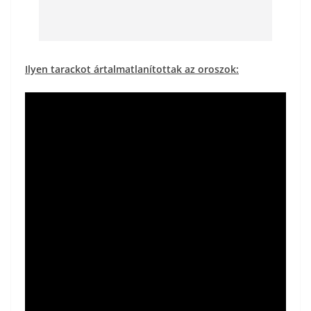
Ilyen tarackot ártalmatlanítottak az oroszok: