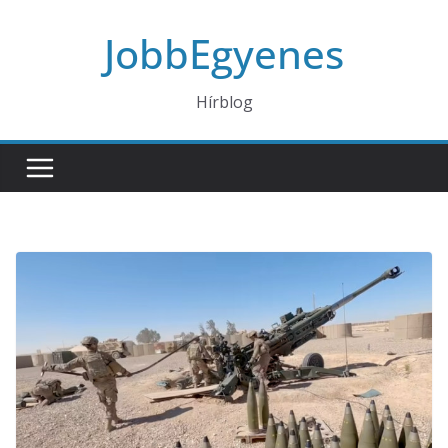
Skip
JobbEgyenes
to
content
Hírblog