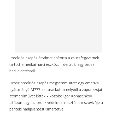
k
Precíziós csapás ártalmatlanította a csúcsfegyvernek
tartott amerikai harci eszközt – derült ki egy orosz
hadijelentésből.
Orosz precíziós csapás megsemmisített egy amerikai
gyártmányú M777-es tarackot, amelyből a zaporizzsjai
atomerőművet lőtték – közölte Igor Konasenkov
altábornagy, az orosz védelmi minisztérium szóvivője a
pénteki hadijelentést ismertetve.