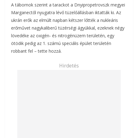
A tábornok szerint a tarackot a Dnyipropetrovszk megyei
Marganectől nyugatra lévő tüzelőállásban iktatták ki. Az
ukrán erők az elmúlt napban kétszer lőtték a nukleáris
erőművet nagykaliberű tüzérségi ágyúkkal, ezeknek négy
lövedéke az oxigén- és nitrogénüzem területén, egy
ötödik pedig az 1. számú speciális épület területén
robbant fel – tette hozzá.
Hirdetés