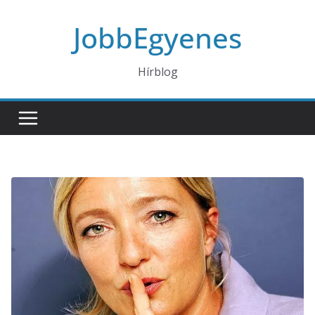
Skip
JobbEgyenes
to
content
Hírblog