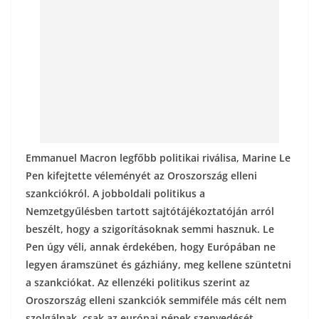
k
Emmanuel Macron legfőbb politikai riválisa, Marine Le
Pen kifejtette véleményét az Oroszország elleni
szankciókról. A jobboldali politikus a
Nemzetgyűlésben tartott sajtótájékoztatóján arról
beszélt, hogy a szigorításoknak semmi hasznuk. Le
Pen úgy véli, annak érdekében, hogy Európában ne
legyen áramszünet és gázhiány, meg kellene szüntetni
a szankciókat. Az ellenzéki politikus szerint az
Oroszország elleni szankciók semmiféle más célt nem
szolgálnak, csak az európai népek szenvedését,