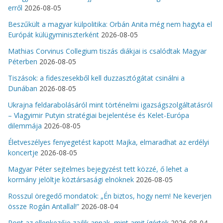
erről
2026-08-05
Beszűkült a magyar külpolitika: Orbán Anita még nem hagyta el
Európát külügyminiszterként
2026-08-05
Mathias Corvinus Collegium tiszás diákjai is csalódtak Magyar
Péterben
2026-08-05
Tiszások: a fideszesekből kell duzzasztógátat csinálni a
Dunában
2026-08-05
Ukrajna feldarabolásáról mint történelmi igazságszolgáltatásról
– Vlagyimir Putyin stratégiai bejelentése és Kelet-Európa
dilemmája
2026-08-05
Életveszélyes fenyegetést kapott Majka, elmaradhat az erdélyi
koncertje
2026-08-05
Magyar Péter sejtelmes bejegyzést tett közzé, ő lehet a
kormány jelöltje köztársasági elnöknek
2026-08-05
Rosszul öregedő mondatok: „Én biztos, hogy nem! Ne keverjen
össze Rogán Antallal!”
2026-08-04
Pont az ellenkezője zajlik annak, mint amit ígértek
2026-08-04