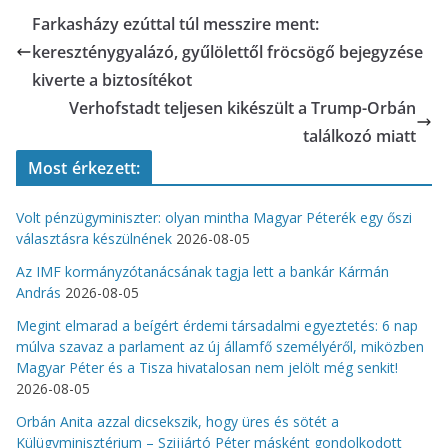
Farkasházy ezúttal túl messzire ment:
kereszténygyalázó, gyűlölettől fröcsögő bejegyzése
kiverte a biztosítékot
Verhofstadt teljesen kikészült a Trump-Orbán
találkozó miatt
Most érkezett:
Volt pénzügyminiszter: olyan mintha Magyar Péterék egy őszi
választásra készülnének
2026-08-05
Az IMF kormányzótanácsának tagja lett a bankár Kármán
András
2026-08-05
Megint elmarad a beígért érdemi társadalmi egyeztetés: 6 nap
múlva szavaz a parlament az új államfő személyéről, miközben
Magyar Péter és a Tisza hivatalosan nem jelölt még senkit!
2026-08-05
Orbán Anita azzal dicsekszik, hogy üres és sötét a
Külügyminisztérium – Szijjártó Péter másként gondolkodott