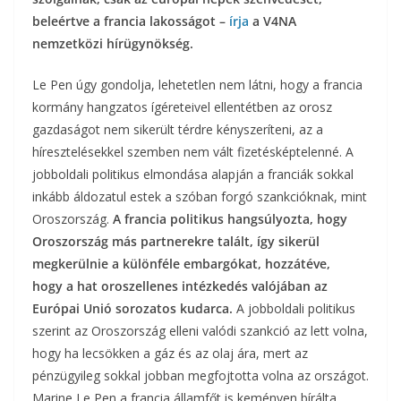
beleértve a francia lakosságot –
írja
a V4NA
nemzetközi hírügynökség.
Le Pen úgy gondolja, lehetetlen nem látni, hogy a francia
kormány hangzatos ígéreteivel ellentétben az orosz
gazdaságot nem sikerült térdre kényszeríteni, az a
híresztelésekkel szemben nem vált fizetésképtelenné. A
jobboldali politikus elmondása alapján a franciák sokkal
inkább áldozatul estek a szóban forgó szankcióknak, mint
Oroszország.
A francia politikus hangsúlyozta, hogy
Oroszország más partnerekre talált, így sikerül
megkerülnie a különféle embargókat, hozzátéve,
hogy a hat oroszellenes intézkedés valójában az
Európai Unió sorozatos kudarca.
A jobboldali politikus
szerint az Oroszország elleni valódi szankció az lett volna,
hogy ha lecsökken a gáz és az olaj ára, mert az
pénzügyileg sokkal jobban megfojtotta volna az országot.
Marine Le Pen a francia államfőt is keményen bírálta.