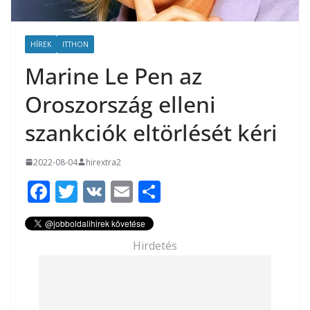
HÍREK
ITTHON
Marine Le Pen az
Oroszország elleni
szankciók eltörlését kéri
2022-08-04
hirextra2
F
T
V
E
O
ac
w
K
m
ss
e
itt
ai
za
Hirdetés
b
er
l
m
o
e
o
g