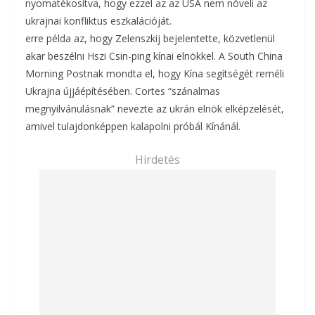
nyomatékosítva, hogy ezzel az az USA nem növeli az
ukrajnai konfliktus eszkalációját.
erre példa az, hogy Zelenszkij bejelentette, közvetlenül
akar beszélni Hszi Csin-ping kínai elnökkel. A South China
Morning Postnak mondta el, hogy Kína segítségét reméli
Ukrajna újjáépítésében. Cortes “szánalmas
megnyilvánulásnak” nevezte az ukrán elnök elképzelését,
amivel tulajdonképpen kalapolni próbál Kínánál.
Hirdetés