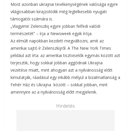
Most azonban ukrajnai tevékenységének valósága egyre
világosabban kirajzolódik még leglelkesebb nyugati
támogatói számára is.
„Vlagyimir Zelenszkij egyre jobban felfedi valódi
természetét” – írja a Newsweek egyik írója.
Az elmúlt napokban kezdett megváltozni, amit az
amerikai sajtó ír Zelenszkijről. A The New York Times
például azt írta: az amerikai tisztviselők egymás között azt
terjesztik, hogy sokkal jobban aggódnak Ukrajna
vezetése miatt, mint ahogyan azt a nyilvánosság előtt
kimutatják, ráadásul egy inkább mélyül a bizalmatlanság a
Fehér Ház és Ukrajna között – sokkal jobban, mint
amennyire az a nyilvánosság előtt megjelenik.
Hirdetés