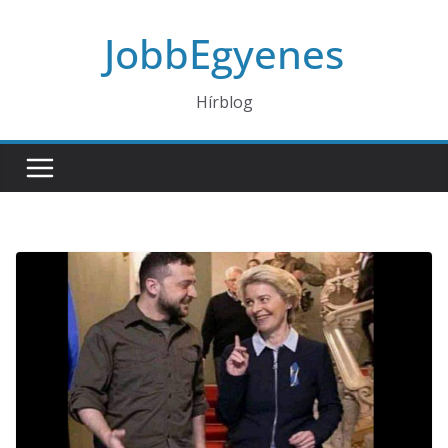
Skip
JobbEgyenes
to
content
Hírblog