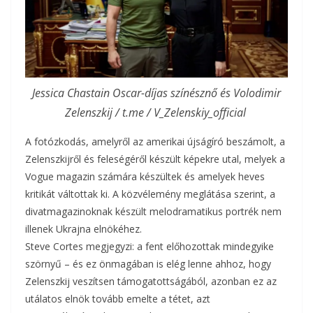
Jessica Chastain Oscar-díjas színésznő és Volodimir
Zelenszkij / t.me / V_Zelenskiy_official
A fotózkodás, amelyről az amerikai újságíró beszámolt, a
Zelenszkijről és feleségéről készült képekre utal, melyek a
Vogue magazin számára készültek és amelyek heves
kritikát váltottak ki. A közvélemény meglátása szerint, a
divatmagazinoknak készült melodramatikus portrék nem
illenek Ukrajna elnökéhez.
Steve Cortes megjegyzi: a fent előhozottak mindegyike
szörnyű – és ez önmagában is elég lenne ahhoz, hogy
Zelenszkij veszítsen támogatottságából, azonban ez az
utálatos elnök tovább emelte a tétet, azt