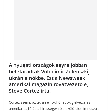
o
g
k
A nyugati országok egyre jobban
belefáradtak Volodimir Zelenszkij
ukrán elnökbe. Ezt a Newsweek
amerikai magazin rovatvezetője,
Steve Cortez írta.
Cortez szerint az ukrán elnök hónapokig élvezte az
amerikai sajtó és a hírességek róla szóló dicshimnuszait.