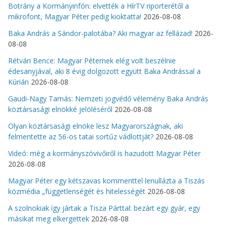
Botrány a Kormányinfón: elvették a HírTV riporterétől a
mikrofont, Magyar Péter pedig kioktatta!
2026-08-08
Baka András a Sándor-palotába? Aki magyar az fellázad!
2026-
08-08
Rétvári Bence: Magyar Péternek elég volt beszélnie
édesanyjával, aki 8 évig dolgozott együtt Baka Andrással a
Kúrián
2026-08-08
Gaudi-Nagy Tamás: Nemzeti jogvédő vélemény Baka András
köztársasági elnökké jelöléséről
2026-08-08
Olyan köztársasági elnöke lesz Magyarországnak, aki
felmentette az 56-os tatai sortűz vádlottját?
2026-08-08
Videó: még a kormányszóvivőiről is hazudott Magyar Péter
2026-08-08
Magyar Péter egy kétszavas kommenttel lenullázta a Tiszás
közmédia „függetlenségét és hitelességét
2026-08-08
A szolnokiak így jártak a Tisza Párttal: bezárt egy gyár, egy
másikat meg elkergettek
2026-08-08