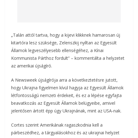
„Talán attól tartva, hogy a kijevi klikknek hamarosan új
kitartóra lesz szüksége, Zelenszkij nyíltan az Egyesült
Államok legveszélyesebb ellenségéhez, a Kínai
Kommunista Párthoz fordult” – kommentálta a helyzetet
az amerikai újságíró.
A Newsweek újságírója arra a következtetésre jutott,
hogy Ukrajna figyelmen kívül hagyja az Egyesült Államok
létfontosságú nemzeti érdekeit, és ez a lépése egyfajta
beavatkozás az Egyesült Államok belügyeibe, amivel
jelentősen ártott épp úgy Ukrajnának, mint az USA-nak.
Cortes szerint Amerikának ragaszkodnia kell a
párbeszédhez, a tárgyalásokhoz és az ukrajnai helyzet