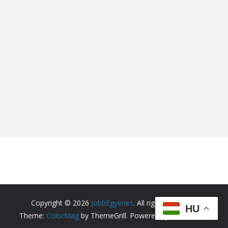
Copyright © 2026
JobbEgyenes
. All rights reserved.
HU
Theme:
ColorMag
by ThemeGrill. Powered by
WordPress
.