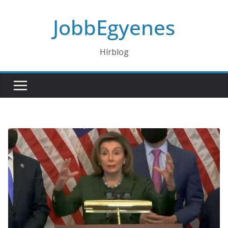
Skip
JobbEgyenes
to
content
Hírblog