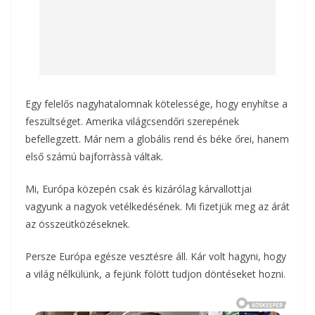
Egy felelős nagyhatalomnak kötelessége, hogy enyhítse a
feszültséget. Amerika világcsendőri szerepének
befellegzett. Már nem a globális rend és béke őrei, hanem
első számú bajforràssà váltak.
Mi, Európa közepén csak és kizárólag kárvallottjai
vagyunk a nagyok vetélkedésének. Mi fizetjük meg az árát
az összeütközéseknek.
Persze Európa egésze vesztésre áll. Kár volt hagyni, hogy
a világ nélkülünk, a fejünk fölött tudjon döntéseket hozni.