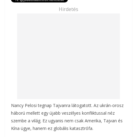
e
itt
ai
za
Hirdetés
b
er
l
m
o
e
o
g
k
Nancy Pelosi tegnap Tajvanra látogatott. Az ukrán-orosz
háború mellett egy újabb veszélyes konfliktussal néz
szembe a világ. Ez ugyanis nem csak Amerika, Tajvan és
Kína ügye, hanem ez globális katasztrófa.