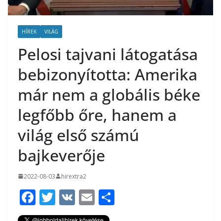
HÍREK
VILÁG
Pelosi tajvani látogatása
bebizonyította: Amerika
már nem a globális béke
legfőbb őre, hanem a
világ első számú
bajkeverője
2022-08-03
hirextra2
F
T
V
E
O
ac
w
K
m
ss