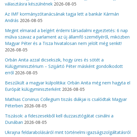
választásra készülnének
2026-08-05
Az IMF kormányzótanácsának tagja lett a bankár Kármán
András
2026-08-05
Megint elmarad a beígért érdemi társadalmi egyeztetés: 6 nap
múlva szavaz a parlament az új államfő személyéről, miközben
Magyar Péter és a Tisza hivatalosan nem jelölt még senkit!
2026-08-05
Orbán Anita azzal dicsekszik, hogy üres és sötét a
Külügyminisztérium – Szijjártó Péter másként gondolkodott
erről
2026-08-05
Beszűkült a magyar külpolitika: Orbán Anita még nem hagyta el
Európát külügyminiszterként
2026-08-05
Mathias Corvinus Collegium tiszás diákjai is csalódtak Magyar
Péterben
2026-08-05
Tiszások: a fideszesekből kell duzzasztógátat csinálni a
Dunában
2026-08-05
Ukrajna feldarabolásáról mint történelmi igazságszolgáltatásról