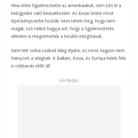
Kína előre figyelmeztette az amerikaiakat, nem tűri el a
belügyeibe való beavatkozást. Az ázsiai óriást most
lépéskényszerbe hozták: nem teheti meg, hogy nem
reagál, szó nélkül hagyja azt, hogy a figyelmeztetés
ellenére is megsértették a területi integritását.
Nem lett volna szabad idáig eljutni, ez most nagyon nem
hiányzott a világnak. A Balkán, Ázsia, és Európa keleti fele
is robbanás előtt áll.
Hirdetés