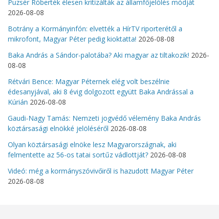
Puzsér Róberték élesen kritizálták az államfőjelölés módját
2026-08-08
Botrány a Kormányinfón: elvették a HírTV riporterétől a
mikrofont, Magyar Péter pedig kioktatta!
2026-08-08
Baka András a Sándor-palotába? Aki magyar az tiltakozik!
2026-
08-08
Rétvári Bence: Magyar Péternek elég volt beszélnie
édesanyjával, aki 8 évig dolgozott együtt Baka Andrással a
Kúrián
2026-08-08
Gaudi-Nagy Tamás: Nemzeti jogvédő vélemény Baka András
köztársasági elnökké jelöléséről
2026-08-08
Olyan köztársasági elnöke lesz Magyarországnak, aki
felmentette az 56-os tatai sortűz vádlottját?
2026-08-08
Videó: még a kormányszóvivőiről is hazudott Magyar Péter
2026-08-08