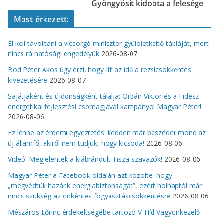
Gyöngyösit kidobta a felesége
Most érkezett:
El kell távolítani a vicsorgó miniszter gyülöletkeltő tábláját, mert
nincs rá hatósági engedélyük
2026-08-07
Bod Péter Ákos úgy érzi, hogy Itt az idő a rezsicsökkentés
kivezetésére
2026-08-07
Sajátjaként és újdonságként tálalja: Orbán Viktor és a Fidesz
energetikai fejlesztési csomagjával kampányol Magyar Péter!
2026-08-06
Ez lenne az érdemi egyeztetés: kedden már beszédet mond az
új államfő, akiről nem tudjuk, hogy kicsoda!
2026-08-06
Videó: Megjelentek a kiábrándult Tisza-szavazók!
2026-08-06
Magyar Péter a Facebook-oldalán azt közölte, hogy
„megvédtük hazánk energiabiztonságát”, ezért holnaptól már
nincs szükség az önkéntes fogyasztáscsökkentésre
2026-08-06
Mészáros Lőrinc érdekeltségébe tartozó V-Híd Vagyonkezelő