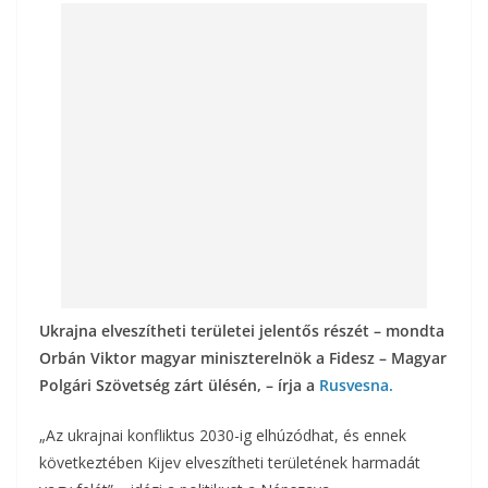
b
er
l
m
o
e
o
g
k
Ukrajna elveszítheti területei jelentős részét – mondta
Orbán Viktor magyar miniszterelnök a Fidesz – Magyar
Polgári Szövetség zárt ülésén, – írja a
Rusvesna.
„Az ukrajnai konfliktus 2030-ig elhúzódhat, és ennek
következtében Kijev elveszítheti területének harmadát