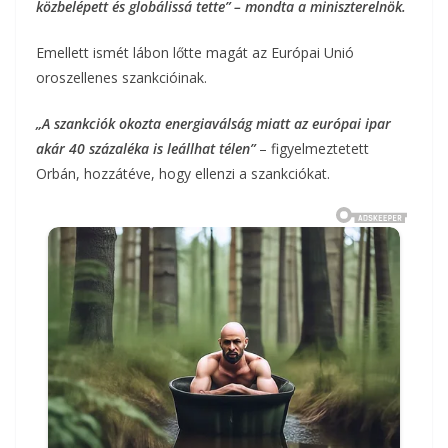
közbelépett és globálissá tette” – mondta a miniszterelnök.
Emellett ismét lábon lőtte magát az Európai Unió
oroszellenes szankcióinak.
„A szankciók okozta energiaválság miatt az európai ipar
akár 40 százaléka is leállhat télen”
– figyelmeztetett
Orbán, hozzátéve, hogy ellenzi a szankciókat.