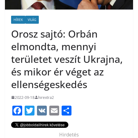
HÍREK
VILÁG
Orosz sajtó: Orbán
elmondta, mennyi
területet veszít Ukrajna,
és mikor ér véget az
ellenségeskedés
2022-09-18
hirextra2
F
T
V
E
O
ac
w
K
m
ss
e
itt
ai
za
Hirdetés