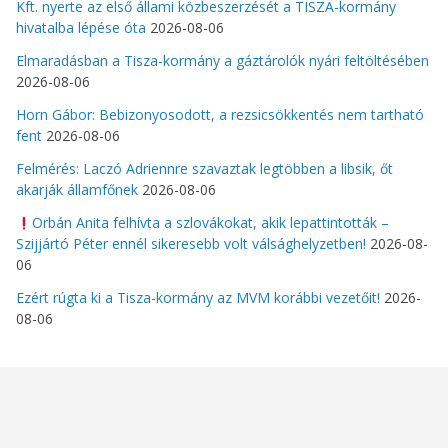
Kft. nyerte az első állami közbeszerzését a TISZA-kormány
hivatalba lépése óta
2026-08-06
Elmaradásban a Tisza-kormány a gáztárolók nyári feltöltésében
2026-08-06
Horn Gábor: Bebizonyosodott, a rezsicsökkentés nem tartható
fent
2026-08-06
Felmérés: Laczó Adriennre szavaztak legtöbben a libsik, őt
akarják államfőnek
2026-08-06
Orbán Anita felhívta a szlovákokat, akik lepattintották –
Szijjártó Péter ennél sikeresebb volt válsághelyzetben!
2026-08-
06
Ezért rúgta ki a Tisza-kormány az MVM korábbi vezetőit!
2026-
08-06