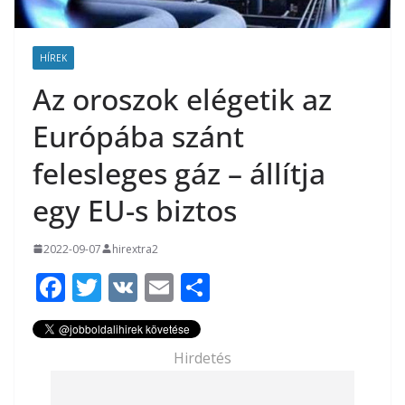
HÍREK
Az oroszok elégetik az
Európába szánt
felesleges gáz – állítja
egy EU-s biztos
2022-09-07
hirextra2
F
T
V
E
O
ac
w
K
m
ss
e
itt
ai
za
Hirdetés
b
er
l
m
o
e