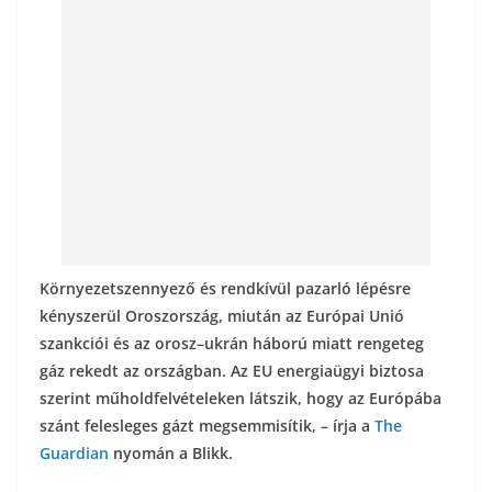
o
g
k
Környezetszennyező és rendkívül pazarló lépésre
kényszerül Oroszország, miután az Európai Unió
szankciói és az orosz–ukrán háború miatt rengeteg
gáz rekedt az országban. Az EU energiaügyi biztosa
szerint műholdfelvételeken látszik, hogy az Európába
szánt felesleges gázt megsemmisítik, – írja a
The
Guardian
nyomán a Blikk.