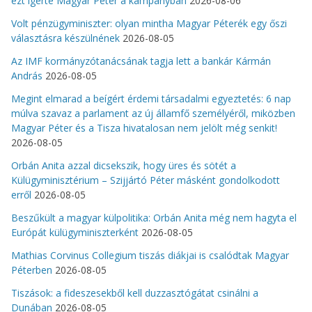
ezt ígérte Magyar Péter a kampányban
2026-08-06
Volt pénzügyminiszter: olyan mintha Magyar Péterék egy őszi
választásra készülnének
2026-08-05
Az IMF kormányzótanácsának tagja lett a bankár Kármán
András
2026-08-05
Megint elmarad a beígért érdemi társadalmi egyeztetés: 6 nap
múlva szavaz a parlament az új államfő személyéről, miközben
Magyar Péter és a Tisza hivatalosan nem jelölt még senkit!
2026-08-05
Orbán Anita azzal dicsekszik, hogy üres és sötét a
Külügyminisztérium – Szijjártó Péter másként gondolkodott
erről
2026-08-05
Beszűkült a magyar külpolitika: Orbán Anita még nem hagyta el
Európát külügyminiszterként
2026-08-05
Mathias Corvinus Collegium tiszás diákjai is csalódtak Magyar
Péterben
2026-08-05
Tiszások: a fideszesekből kell duzzasztógátat csinálni a
Dunában
2026-08-05