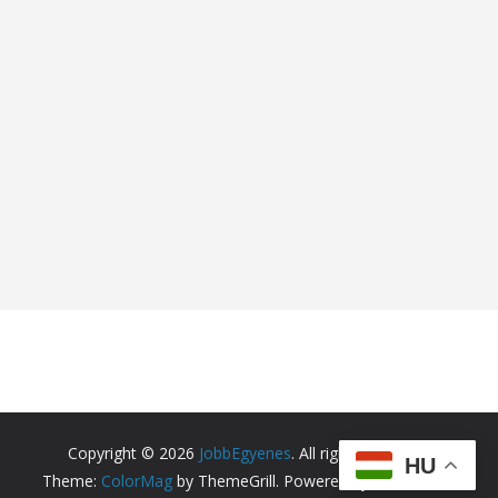
Copyright © 2026
JobbEgyenes
. All rights reserved.
HU
Theme:
ColorMag
by ThemeGrill. Powered by
WordPress
.