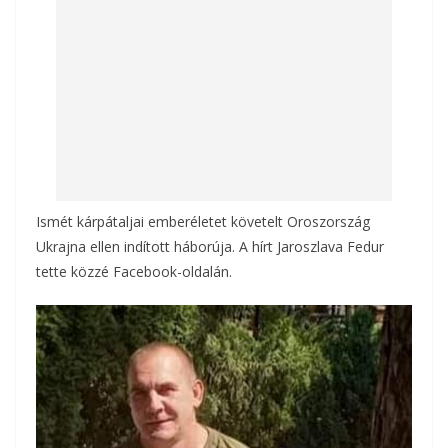
k
Ismét kárpátaljai emberéletet követelt Oroszország
Ukrajna ellen indított háborúja. A hírt Jaroszlava Fedur
tette közzé Facebook-oldalán.