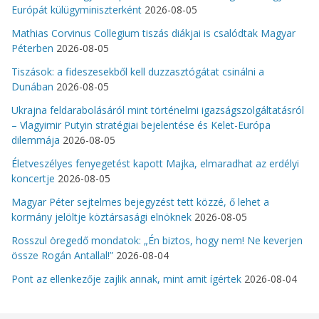
Európát külügyminiszterként
2026-08-05
Mathias Corvinus Collegium tiszás diákjai is csalódtak Magyar
Péterben
2026-08-05
Tiszások: a fideszesekből kell duzzasztógátat csinálni a
Dunában
2026-08-05
Ukrajna feldarabolásáról mint történelmi igazságszolgáltatásról
– Vlagyimir Putyin stratégiai bejelentése és Kelet-Európa
dilemmája
2026-08-05
Életveszélyes fenyegetést kapott Majka, elmaradhat az erdélyi
koncertje
2026-08-05
Magyar Péter sejtelmes bejegyzést tett közzé, ő lehet a
kormány jelöltje köztársasági elnöknek
2026-08-05
Rosszul öregedő mondatok: „Én biztos, hogy nem! Ne keverjen
össze Rogán Antallal!”
2026-08-04
Pont az ellenkezője zajlik annak, mint amit ígértek
2026-08-04