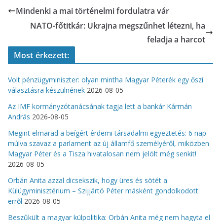
Mindenki a mai történelmi fordulatra vár
NATO-főtitkár: Ukrajna megszűnhet létezni, ha
feladja a harcot
Most érkezett:
Volt pénzügyminiszter: olyan mintha Magyar Péterék egy őszi
választásra készülnének
2026-08-05
Az IMF kormányzótanácsának tagja lett a bankár Kármán
András
2026-08-05
Megint elmarad a beígért érdemi társadalmi egyeztetés: 6 nap
múlva szavaz a parlament az új államfő személyéről, miközben
Magyar Péter és a Tisza hivatalosan nem jelölt még senkit!
2026-08-05
Orbán Anita azzal dicsekszik, hogy üres és sötét a
Külügyminisztérium – Szijjártó Péter másként gondolkodott
erről
2026-08-05
Beszűkült a magyar külpolitika: Orbán Anita még nem hagyta el