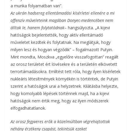
a munka folyamatban van”.
Az ukrán hadsereg ellentámadási kísérletei ellenére a mi
offenzív műveleteink magában Donyec-medencében nem
álltak le, hanem folytatódnak
– hangsúlyozta. „A kijevi
hatóságok bejelentették, hogy aktív ellentámadó
műveletet kezdtek és folytatnak. Na meglátjuk, hogy
milyen lesz és hogyan végződik” – fogalmazott Putyin.
Mint mondta, Moszkva „egyelőre visszafogottan” reagált
az orosz területet ért lövésekre és a területén elkövetett
terrortámadásokra. Említést tett róla, hogy ilyen kísérletek
nukleáris létesítmények környékén is történtek, de Putyin
szerint a hatóságok urai a helyzetnek. Kilátásba helyezte,
hogy komolyabb lépések történnek majd, ha a kijevi
hatóságok nem értik meg, hogy az ilyen módszerek
elfogadhatatlanok.
Az orosz fegyveres erők a közelmúltban végrehajtottak
néhány érzékeny csapást, tekintsük ezeket