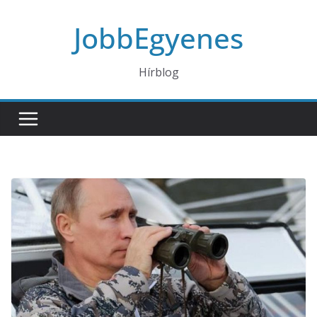
Skip
JobbEgyenes
to
content
Hírblog