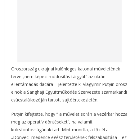
k
Oroszország ukrajnai különleges katonai műveletének
terve „nem képezi módosítás tárgyát” az ukrán
ellentámadás dacára – jelentette ki Vlagyimir Putyin orosz
elnök a Sanghaji Együttműködés Szervezete szamarkandi
csúcstalálkozóján tartott sajtóértekezletén.
Putyin kifejtette, hogy ” a művelet során a vezérkar hozza
meg az operatív döntéseket”, ha valamit
kulcsfontosságúnak tart. Mint mondta, a fő cél a
„Donyec- medence egész területének felszabadítása – ez