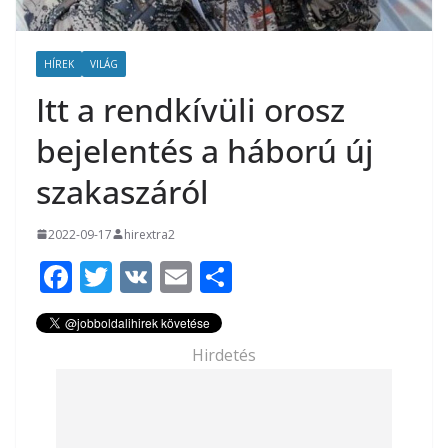
HÍREK
VILÁG
Itt a rendkívüli orosz
bejelentés a háború új
szakaszáról
2022-09-17
hirextra2
F
T
V
E
O
ac
w
K
m
ss
e
itt
ai
za
Hirdetés
b
er
l
m
o
e
o
g