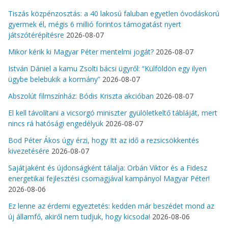
Tiszás közpénzosztás: a 40 lakosú faluban egyetlen óvodáskorú
gyermek él, mégis 6 millió forintos támogatást nyert
játszótérépítésre
2026-08-07
Mikor kérik ki Magyar Péter mentelmi jogát?
2026-08-07
István Dániel a kamu Zsolti bácsi ügyről: “Külföldön egy ilyen
ügybe belebukik a kormány”
2026-08-07
Abszolút filmszínház: Bódis Kriszta akcióban
2026-08-07
El kell távolítani a vicsorgó miniszter gyülöletkeltő tábláját, mert
nincs rá hatósági engedélyük
2026-08-07
Bod Péter Ákos úgy érzi, hogy Itt az idő a rezsicsökkentés
kivezetésére
2026-08-07
Sajátjaként és újdonságként tálalja: Orbán Viktor és a Fidesz
energetikai fejlesztési csomagjával kampányol Magyar Péter!
2026-08-06
Ez lenne az érdemi egyeztetés: kedden már beszédet mond az
új államfő, akiről nem tudjuk, hogy kicsoda!
2026-08-06