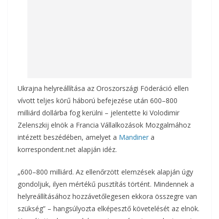
Ukrajna helyreállítása az Oroszországi Föderáció ellen
vívott teljes körű háború befejezése után 600–800
milliárd dollárba fog kerülni – jelentette ki Volodimir
Zelenszkij elnök a Francia Vállalkozások Mozgalmához
intézett beszédében, amelyet a
Mandiner
a
korrespondent.net alapján idéz.
„600–800 milliárd. Az ellenőrzött elemzések alapján úgy
gondoljuk, ilyen mértékű pusztítás történt. Mindennek a
helyreállításához hozzávetőlegesen ekkora összegre van
szükség” – hangsúlyozta elképesztő követelését az elnök.