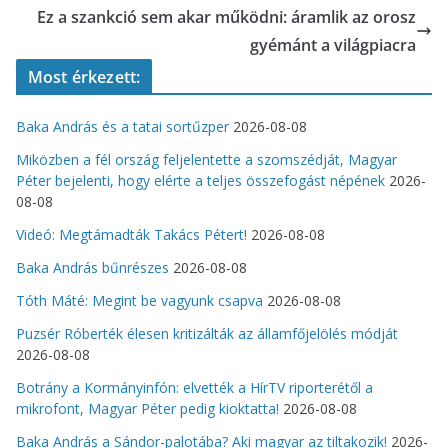
Ez a szankció sem akar működni: áramlik az orosz
gyémánt a világpiacra
Most érkezett:
Baka András és a tatai sortűzper
2026-08-08
Miközben a fél ország feljelentette a szomszédját, Magyar
Péter bejelenti, hogy elérte a teljes összefogást népének
2026-
08-08
Videó: Megtámadták Takács Pétert!
2026-08-08
Baka András bűnrészes
2026-08-08
Tóth Máté: Megint be vagyunk csapva
2026-08-08
Puzsér Róberték élesen kritizálták az államfőjelölés módját
2026-08-08
Botrány a Kormányinfón: elvették a HírTV riporterétől a
mikrofont, Magyar Péter pedig kioktatta!
2026-08-08
Baka András a Sándor-palotába? Aki magyar az tiltakozik!
2026-