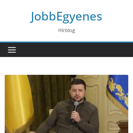
Skip
JobbEgyenes
to
content
Hírblog