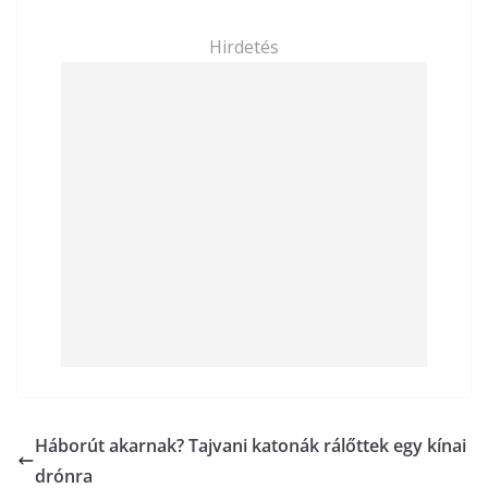
Hirdetés
Háborút akarnak? Tajvani katonák rálőttek egy kínai
drónra