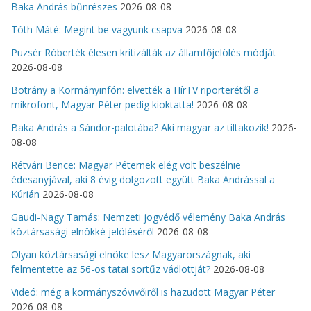
Baka András bűnrészes
2026-08-08
Tóth Máté: Megint be vagyunk csapva
2026-08-08
Puzsér Róberték élesen kritizálták az államfőjelölés módját
2026-08-08
Botrány a Kormányinfón: elvették a HírTV riporterétől a
mikrofont, Magyar Péter pedig kioktatta!
2026-08-08
Baka András a Sándor-palotába? Aki magyar az tiltakozik!
2026-
08-08
Rétvári Bence: Magyar Péternek elég volt beszélnie
édesanyjával, aki 8 évig dolgozott együtt Baka Andrással a
Kúrián
2026-08-08
Gaudi-Nagy Tamás: Nemzeti jogvédő vélemény Baka András
köztársasági elnökké jelöléséről
2026-08-08
Olyan köztársasági elnöke lesz Magyarországnak, aki
felmentette az 56-os tatai sortűz vádlottját?
2026-08-08
Videó: még a kormányszóvivőiről is hazudott Magyar Péter
2026-08-08