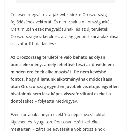
Teljesen megváltoztatják évtizedekre Oroszország
fejlődésének vektorát. És nem csak a mi országunkét.
Mert miután ezek megvalósulnak, és az új területek
Oroszországhoz kerülnek, a világ geopolitikai átalakulása
visszafordíthatatlan lesz.
Az Oroszország területére való behatolás olyan
bűncselekmény, amely lehetővé teszi az önvédelem
minden erejének alkalmazását. De nem kevésbé
fontos, hogy államunk alkotmányának módosítása
után Oroszország egyetlen jövőbeli vezetője, egyetlen
hivatalnok sem lesz képes visszafordítani ezeket a
döntéseket
– folytatta Medvegyev.
Ezért tartanak annyira ezektől a népszavazásoktól
Kijevben és Nyugaton. Pontosan ezért kell őket
megtartani – zárta bejegyzését a volt orosz elnök.