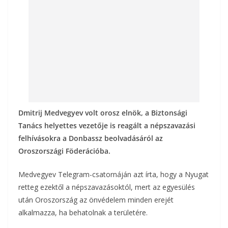
k
Dmitrij Medvegyev volt orosz elnök, a Biztonsági
Tanács helyettes vezetője is reagált a népszavazási
felhívásokra a Donbassz beolvadásáról az
Oroszországi Föderációba.
Medvegyev Telegram-csatornáján azt írta, hogy a Nyugat
retteg ezektől a népszavazásoktól, mert az egyesülés
után Oroszország az önvédelem minden erejét
alkalmazza, ha behatolnak a területére.