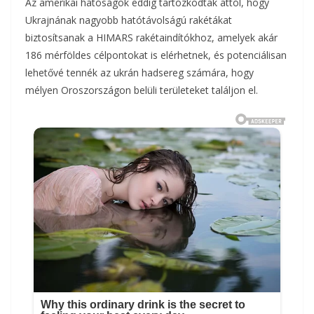
Az amerikai hatóságok eddig tartózkodtak attól, hogy
Ukrajnának nagyobb hatótávolságú rakétákat
biztosítsanak a HIMARS rakétaindítókhoz, amelyek akár
186 mérföldes célpontokat is elérhetnek, és potenciálisan
lehetővé tennék az ukrán hadsereg számára, hogy
mélyen Oroszországon belüli területeket találjon el.