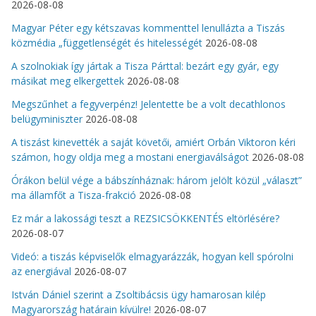
2026-08-08
Magyar Péter egy kétszavas kommenttel lenullázta a Tiszás
közmédia „függetlenségét és hitelességét
2026-08-08
A szolnokiak így jártak a Tisza Párttal: bezárt egy gyár, egy
másikat meg elkergettek
2026-08-08
Megszűnhet a fegyverpénz! Jelentette be a volt decathlonos
belügyminiszter
2026-08-08
A tiszást kinevették a saját követői, amiért Orbán Viktoron kéri
számon, hogy oldja meg a mostani energiaválságot
2026-08-08
Órákon belül vége a bábszínháznak: három jelölt közül „választ”
ma államfőt a Tisza-frakció
2026-08-08
Ez már a lakossági teszt a REZSICSÖKKENTÉS eltörlésére?
2026-08-07
Videó: a tiszás képviselők elmagyarázzák, hogyan kell spórolni
az energiával
2026-08-07
István Dániel szerint a Zsoltibácsis ügy hamarosan kilép
Magyarország határain kívülre!
2026-08-07