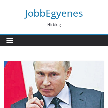
Skip
JobbEgyenes
to
content
Hírblog