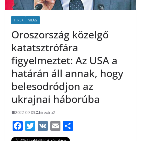
HÍREK
VILÁG
Oroszország közelgő
katatsztrófára
figyelmeztet: Az USA a
határán áll annak, hogy
belesodródjon az
ukrajnai háborúba
2022-09-03
hirextra2
F
T
V
E
O
ac
w
K
m
ss