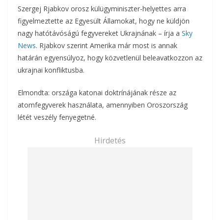
Szergej Rjabkov orosz külügyminiszter-helyettes arra
figyelmeztette az Egyesült Államokat, hogy ne küldjön
nagy hatótávóságú fegyvereket Ukrajnának – írja a
Sky
News
. Rjabkov szerint Amerika már most is annak
határán egyensúlyoz, hogy közvetlenül beleavatkozzon az
ukrajnai konfliktusba.
Elmondta: országa katonai doktrínájának része az
atomfegyverek használata, amennyiben Oroszország
létét veszély fenyegetné.
Hirdetés