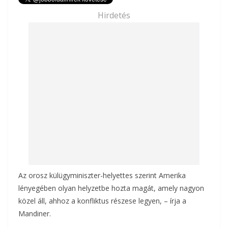
e
itt
ai
za
Hirdetés
b
er
l
m
o
e
o
g
k
Az orosz külügyminiszter-helyettes szerint Amerika
lényegében olyan helyzetbe hozta magát, amely nagyon
közel áll, ahhoz a konfliktus részese legyen, – írja a
Mandiner.