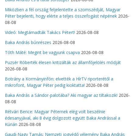
Miközben a fél ország feljelentette a szomszédját, Magyar
Péter bejelenti, hogy elérte a teljes összefogást népének
2026-
08-08
Videó: Megtámadták Takács Pétert!
2026-08-08
Baka András bűnrészes
2026-08-08
Tóth Máté: Megint be vagyunk csapva
2026-08-08
Puzsér Róberték élesen kritizálták az államfőjelölés módját
2026-08-08
Botrány a Kormányinfón: elvették a HírTV riporterétől a
mikrofont, Magyar Péter pedig kioktatta!
2026-08-08
Baka András a Sándor-palotába? Aki magyar az tiltakozik!
2026-
08-08
Rétvári Bence: Magyar Péternek elég volt beszélnie
édesanyjával, aki 8 évig dolgozott együtt Baka Andrással a
Kúrián
2026-08-08
Gaudi-Nagy Tamás: Nemzeti jogvédő vélemény Baka András