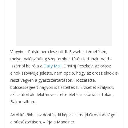
Vlagyimir Putyin nem lesz ott II. Erzsébet temetésén,
melyet valószínűleg szeptember 19-én tartanak majd –
számol be róla a
Daily Mail
. Dmitrij Peszkov, az orosz
elnök szóvivője jelezte, nem opció, hogy az orosz elnök is
részt vegyen a gyászszertartáson. Hozzátette,
bölcsességéért nagyon is tisztelték II. Erzsébet királynőt,
aki csütörtök délután vesztette életét a skóciai birtokán,
Balmoralban.
Arról később lesz döntés, ki képviseli majd Oroszországot
a búcsúztatáson, – írja a Mandiner.