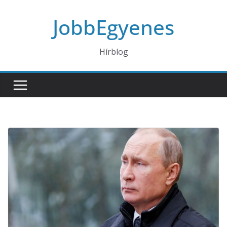
Skip
JobbEgyenes
to
content
Hírblog