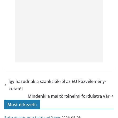
Így hazudnak a szankciókról az EU közvélemény-
kutatói
Mindenki a mai történelmi fordulatra vár
Most érkezett:
Baka András és a tatai sortűzper
2026-08-08