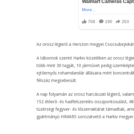
Az orosz légierő a Herszon megyei Csocsubejivkánál
A tábornok szerint Harkiv közelében az orosz légie
több mint 30 tagját, 10 járművet pedig üzemképtele
ejtőernyős rohamdandár állásaira mért koncentrál
félszáz megsebesült.
A nap folyamán az orosz harcászati légierő, valam
152 élőerő- és hadfelszerelés-összpontosulást, 48 
tüzérségi fegyver- és lőszerraktárat támadtak,
gyártmányú HIMARS sorozatvető a Harkiv megyei 