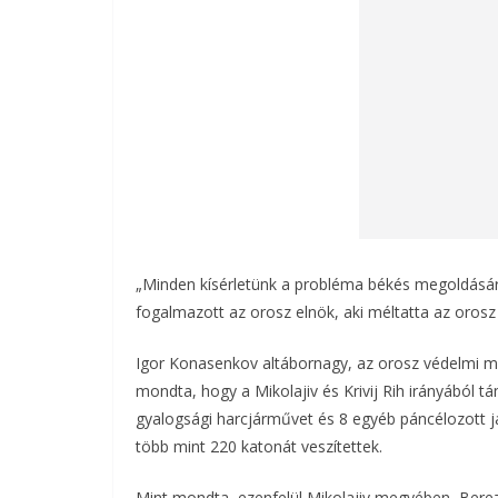
„Minden kísérletünk a probléma békés megoldására 
fogalmazott az orosz elnök, aki méltatta az oros
Igor Konasenkov altábornagy, az orosz védelmi min
mondta, hogy a Mikolajiv és Krivij Rih irányából t
gyalogsági harcjárművet és 8 egyéb páncélozott já
több mint 220 katonát veszítettek.
Mint mondta, ezenfelül Mikolajiv megyében, Bere