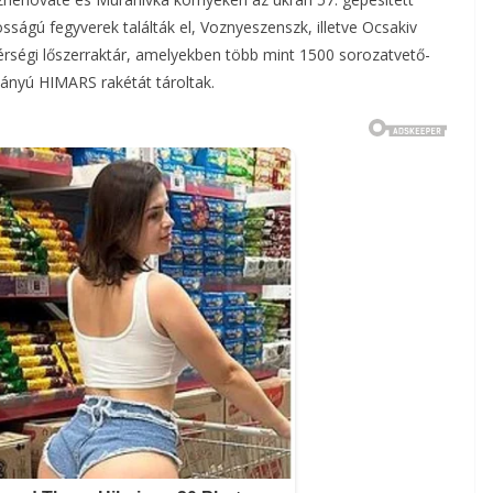
sságú fegyverek találták el, Voznyeszenszk, illetve Ocsakiv
rségi lőszerraktár, amelyekben több mint 1500 sorozatvető-
mányú HIMARS rakétát tároltak.