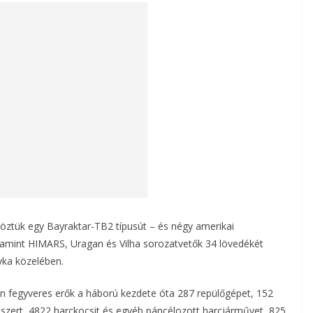
köztük egy Bayraktar-TB2 típusút – és négy amerikai
alamint HIMARS, Uragan és Vilha sorozatvetők 34 lövedékét
vka közelében.
án fegyveres erők a háború kezdete óta 287 repülőgépet, 152
dszert, 4822 harckocsit és egyéb páncélozott harcjárművet, 825