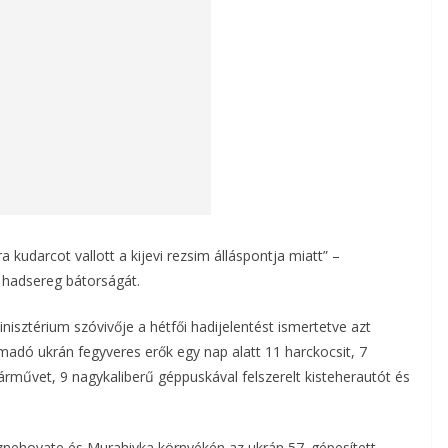
kudarcot vallott a kijevi rezsim álláspontja miatt” –
z hadsereg bátorságát.
isztérium szóvivője a hétfői hadijelentést ismertetve azt
ámadó ukrán fegyveres erők egy nap alatt 11 harckocsit, 7
rművet, 9 nagykaliberű géppuskával felszerelt kisteherautót és
znehovate és Murahivka környékén az ukrán 57. gépesített