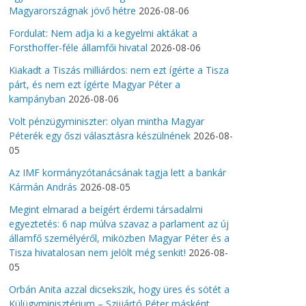
Magyarországnak jövő hétre
2026-08-06
Fordulat: Nem adja ki a kegyelmi aktákat a
Forsthoffer-féle államfői hivatal
2026-08-06
Kiakadt a Tiszás milliárdos: nem ezt ígérte a Tisza
párt, és nem ezt ígérte Magyar Péter a
kampányban
2026-08-06
Volt pénzügyminiszter: olyan mintha Magyar
Péterék egy őszi választásra készülnének
2026-08-
05
Az IMF kormányzótanácsának tagja lett a bankár
Kármán András
2026-08-05
Megint elmarad a beígért érdemi társadalmi
egyeztetés: 6 nap múlva szavaz a parlament az új
államfő személyéről, miközben Magyar Péter és a
Tisza hivatalosan nem jelölt még senkit!
2026-08-
05
Orbán Anita azzal dicsekszik, hogy üres és sötét a
Külügyminisztérium – Szijjártó Péter másként