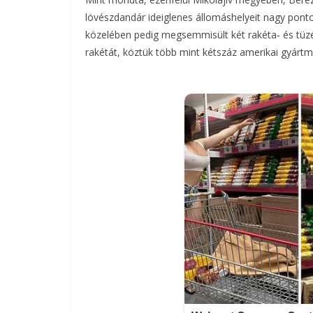
lövészdandár ideiglenes állomáshelyeit nagy ponto
közelében pedig megsemmisült két rakéta- és tüzé
rakétát, köztük több mint kétszáz amerikai gyárt