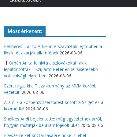
Most érkezett:
Felmérés: Laczó Adriennre szavaztak legtöbben a
libsik, őt akarják államfőnek
2026-08-06
Orbán Anita felhívta a szlovákokat, akik
lepattintották – Szijjártó Péter ennél sikeresebb
volt válsághelyzetben!
2026-08-06
Ezért rúgta ki a Tisza-kormány az MVM korábbi
vezetőit!
2026-08-06
Áramlik a közpénz: szerződést kötött a Sziget és a
közmédia!
2026-08-06
Shell-es Andi bejelentette: még egyeztetnek arról,
hogyan mutatják be államfőjelöltjüket
2026-08-06
Egyszerre két köztársasági elnöke is lehet