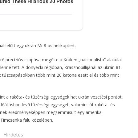
 lelőtt egy ukrán Mi-8-as helikoptert.
rő precíziós csapása megölte a Kraken „nacionalista” alakulat
nné tett. A donyecki régióban, Krasznopillijánál az ukrán 81.
t tűzcsapásokban több mint 20 katona esett el és több mint
int a rakéta- és tüzérségi egységek hat ukrán vezetési pontot,
lőállásban lévő tüzérségi egységet, valamint öt rakéta- és
 aminek eredményeképpen megsemmisült egy amerikai
Timcsenka falu közelében.
Hirdetés