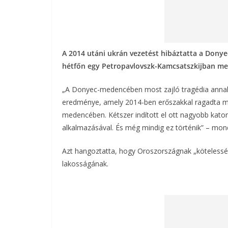
A 2014 utáni ukrán vezetést hibáztatta a Donye
hétfőn egy Petropavlovszk-Kamcsatszkijban meg
„A Donyec-medencében most zajló tragédia annak 
eredménye, amely 2014-ben erőszakkal ragadta m
medencében. Kétszer indított el ott nagyobb katon
alkalmazásával. És még mindig ez történik” – mond
Azt hangoztatta, hogy Oroszországnak „kötelessé
lakosságának.