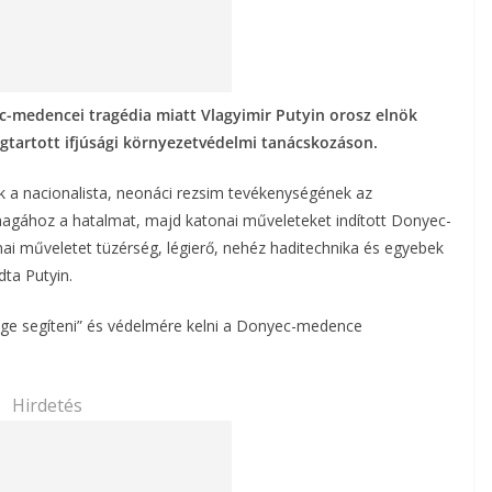
c-medencei tragédia miatt Vlagyimir Putyin orosz elnök
tartott ifjúsági környezetvédelmi tanácskozáson.
a nacionalista, neonáci rezsim tevékenységének az
agához a hatalmat, majd katonai műveleteket indított Donyec-
ai műveletet tüzérség, légierő, nehéz haditechnika és egyebek
ta Putyin.
ge segíteni” és védelmére kelni a Donyec-medence
Hirdetés