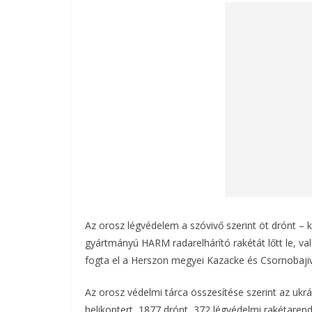
Az orosz légvédelem a szóvivő szerint öt drónt – 
gyártmányú HARM radarelhárító rakétát lőtt le, v
fogta el a Herszon megyei Kazacke és Csornobaji
Az orosz védelmi tárca összesítése szerint az ukr
helikoptert, 1877 drónt, 372 légvédelmi rakétaren