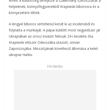
Amint a küldöttség befejezte a szállítmány szétosztását a
helyieknek, könnyűfegyverekből Krajewski bíborosra és a
környezetére lőttek.
A lengyel bíboros sértetlenül került ki az incidensből és
folytatta a munkáját. A pápai küldött most negyedszer jár
Ukrajnában az orosz invázió február 24-i kezdete óta.
Krajewski először Odesszába utazott, onnan
Zaporizzsjába. Missziójának következő állomása a kelet-
ukrajnai Harkiv.
Hirdetés