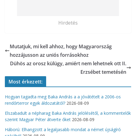
Hirdetés
Mutatjuk, mi kell ahhoz, hogy Magyarország
hozzájusson az uniós forrásokhoz
Dühös az orosz külügy, amiért nem lehetnek ott II.
Erzsébet temetésén
Most érkezett:
Hogyan tagadta meg Baka András a a jóvátételt a 2006-os
rendőrterror egyik áldozatától?
2026-08-09
Elszabadult a népharag Baka András jelölésétől, a kommentelők
szerint Magyar Péter átverte őket
2026-08-09
Háború: Elhangzott a legaljasabb mondat a német újságíró
szájából
2026-08-09