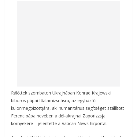
b
er
l
m
o
e
o
g
k
Rálőttek szombaton Ukrajnában Konrad Krajewski
bíboros pápai főalamizsnásra, az egyházfő
különmegbízottjára, aki humanitárius segítséget szállított
Ferenc pápa nevében a dél-ukrajnai Zaporizzsja
környékére – jelentette a Vatican News hírportál.