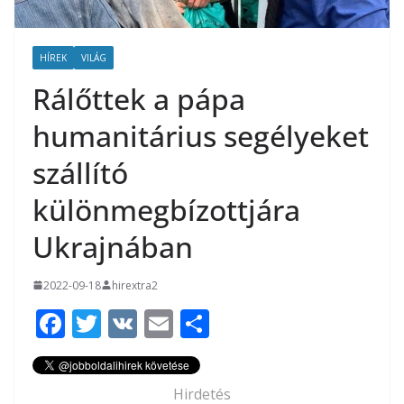
HÍREK
VILÁG
Rálőttek a pápa
humanitárius segélyeket
szállító
különmegbízottjára
Ukrajnában
2022-09-18
hirextra2
F
T
V
E
O
ac
w
K
m
ss
e
itt
ai
za
Hirdetés