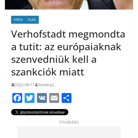
HÍREK
VILÁG
Verhofstadt megmondta
a tutit: az európaiaknak
szenvedniük kell a
szankciók miatt
2022-09-17
hirextra2
F
T
V
E
O
ac
w
K
m
ss
e
itt
ai
za
Hirdetés
b
er
l
m
o
e