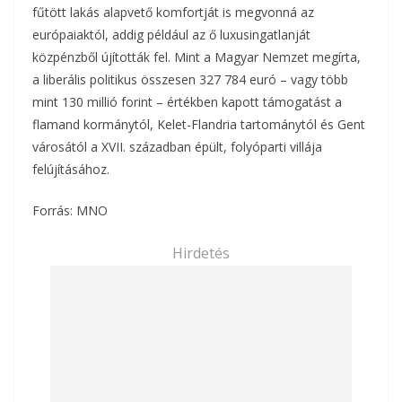
fűtött lakás alapvető komfortját is megvonná az
európaiaktól, addig például az ő luxusingatlanját
közpénzből újították fel. Mint a Magyar Nemzet megírta,
a liberális politikus összesen 327 784 euró – vagy több
mint 130 millió forint – értékben kapott támogatást a
flamand kormánytól, Kelet-Flandria tartománytól és Gent
városától a XVII. században épült, folyóparti villája
felújításához.
Forrás: MNO
Hirdetés