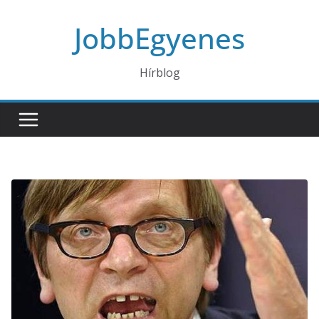
Skip
JobbEgyenes
to
content
Hírblog