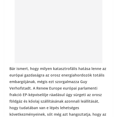
o
g
k
Bár ismert, hogy milyen katasztrofális hatása lenne az
európai gazdaságra az orosz energiahordozók totális
embargójának, mégis ezt szorgalmazza Guy
Verhofstadt. A Renew Europe európai parlamenti
frakció EP-képviselője ráadásul úgy sürgeti az orosz
földgáz és kőolaj szállításának azonnali leállítását,
hogy tudatában van e lépés lehetséges
következményeinek, sőt még azt hangoztatja, hogy az