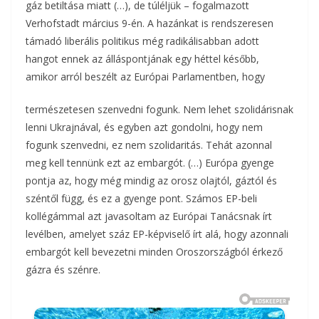
gáz betiltása miatt (…), de túléljük – fogalmazott
Verhofstadt március 9-én. A hazánkat is rendszeresen
támadó liberális politikus még radikálisabban adott
hangot ennek az álláspontjának egy héttel később,
amikor arról beszélt az Európai Parlamentben, hogy
természetesen szenvedni fogunk. Nem lehet szolidárisnak
lenni Ukrajnával, és egyben azt gondolni, hogy nem
fogunk szenvedni, ez nem szolidaritás. Tehát azonnal
meg kell tennünk ezt az embargót. (…) Európa gyenge
pontja az, hogy még mindig az orosz olajtól, gáztól és
széntől függ, és ez a gyenge pont. Számos EP-beli
kollégámmal azt javasoltam az Európai Tanácsnak írt
levélben, amelyet száz EP-képviselő írt alá, hogy azonnali
embargót kell bevezetni minden Oroszországból érkező
gázra és szénre.