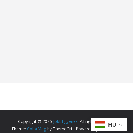
Copyright © 2026
JobbEgyenes
. All rights reserved.
HU
Theme:
ColorMag
by ThemeGrill. Powered by
WordPress
.