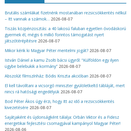
Brutális számlákat fizetnénk mostanában rezsicsökkentés nélkül
– Itt vannak a számok…
2026-08-07
Tiszás közpénzosztás: a 40 lakosú faluban egyetlen óvodáskorú
gyermek él, mégis 6 millió forintos támogatást nyert
játszótérépítésre
2026-08-07
Mikor kérik ki Magyar Péter mentelmi jogát?
2026-08-07
István Dániel a kamu Zsolti bácsi ügyről: “Külföldön egy ilyen
ügybe belebukik a kormány”
2026-08-07
Abszolút filmszínház: Bódis Kriszta akcióban
2026-08-07
El kell távolítani a vicsorgó miniszter gyülöletkeltő tábláját, mert
nincs rá hatósági engedélyük
2026-08-07
Bod Péter Ákos úgy érzi, hogy Itt az idő a rezsicsökkentés
kivezetésére
2026-08-07
Sajátjaként és újdonságként tálalja: Orbán Viktor és a Fidesz
energetikai fejlesztési csomagjával kampányol Magyar Péter!
2026-08-06