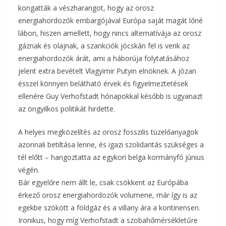
kongatták a vészharangot, hogy az orosz
energiahordozók embargójával Európa saját magát lőné
lábon, hiszen amellett, hogy nincs alternatívája az orosz
gáznak és olajnak, a szankciók jócskán fel is verik az
energiahordozók árát, ami a háborúja folytatásához
jelent extra bevételt Vlagyimir Putyin elnöknek. A józan
ésszel könnyen belátható érvek és figyelmeztetések
ellenére Guy Verhofstadt hónapokkal később is ugyanazt
az öngyilkos politikát hirdette.
A helyes megközelítés az orosz fosszilis tüzelőanyagok
azonnali betiltása lenne, és igazi szolidaritás szükséges a
tél előtt – hangoztatta az egykori belga kormányfő június
végén.
Bár egyelőre nem állt le, csak csökkent az Európába
érkező orosz energiahordozók volumene, már így is az
egekbe szökött a földgáz és a villany ára a kontinensen.
Ironikus, hogy míg Verhofstadt a szobahőmérsékletűre