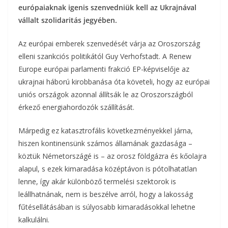
európaiaknak igenis szenvedniük kell az Ukrajnával
vállalt szolidaritás jegyében.
Az európai emberek szenvedését várja az Oroszország
elleni szankciós politikától Guy Verhofstadt. A Renew
Europe európai parlamenti frakció EP-képviselője az
ukrajnai háború kirobbanása óta követeli, hogy az európai
uniós országok azonnal állítsák le az Oroszországból
érkező energiahordozók szállítását.
Márpedig ez katasztrofális következményekkel járna,
hiszen kontinensünk számos államának gazdasága –
köztük Németországé is – az orosz földgázra és kőolajra
alapul, s ezek kimaradása középtávon is pótolhatatlan
lenne, így akár különböző termelési szektorok is
leállhatnának, nem is beszélve arról, hogy a lakosság
fűtésellátásában is súlyosabb kimaradásokkal lehetne
kalkulálni.