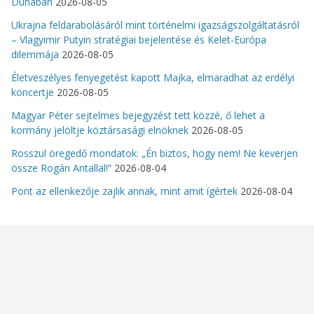
Dunában
2026-08-05
Ukrajna feldarabolásáról mint történelmi igazságszolgáltatásról
– Vlagyimir Putyin stratégiai bejelentése és Kelet-Európa
dilemmája
2026-08-05
Életveszélyes fenyegetést kapott Majka, elmaradhat az erdélyi
koncertje
2026-08-05
Magyar Péter sejtelmes bejegyzést tett közzé, ő lehet a
kormány jelöltje köztársasági elnöknek
2026-08-05
Rosszul öregedő mondatok: „Én biztos, hogy nem! Ne keverjen
össze Rogán Antallal!”
2026-08-04
Pont az ellenkezője zajlik annak, mint amit ígértek
2026-08-04