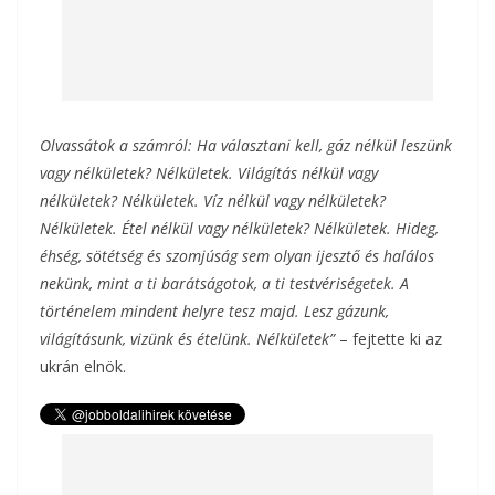
Olvassátok a számról: Ha választani kell, gáz nélkül leszünk
vagy nélkületek? Nélkületek. Világítás nélkül vagy
nélkületek? Nélkületek. Víz nélkül vagy nélkületek?
Nélkületek. Étel nélkül vagy nélkületek? Nélkületek. Hideg,
éhség, sötétség és szomjúság sem olyan ijesztő és halálos
nekünk, mint a ti barátságotok, a ti testvériségetek. A
történelem mindent helyre tesz majd. Lesz gázunk,
világításunk, vizünk és ételünk. Nélkületek”
– fejtette ki az
ukrán elnök.