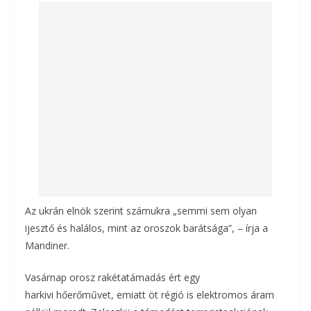
b
er
l
m
o
e
o
g
k
Az ukrán elnök szerint számukra „semmi sem olyan
ijesztő és halálos, mint az oroszok barátsága”, – írja a
Mandiner.
Vasárnap orosz rakétatámadás ért egy
harkivi hőerőművet, emiatt öt régió is elektromos áram