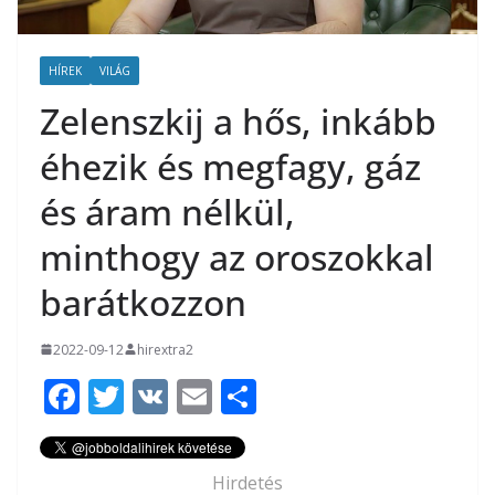
HÍREK
VILÁG
Zelenszkij a hős, inkább
éhezik és megfagy, gáz
és áram nélkül,
minthogy az oroszokkal
barátkozzon
2022-09-12
hirextra2
F
T
V
E
O
ac
w
K
m
ss
e
itt
ai
za
Hirdetés