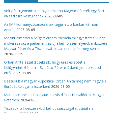
Volt pénzügyminiszter: olyan mintha Magyar Péterék egy őszi
választásra készülnének
2026-08-05
Az IMF kormányzótanácsának tagja lett a bankár Kármán
András
2026-08-05
Megint elmarad a beígért érdemi társadalmi egyeztetés: 6 nap
múlva szavaz a parlament az új államfő személyéről, miközben
Magyar Péter és a Tisza hivatalosan nem jelölt még senkit!
2026-08-05
Orbán Anita azzal dicsekszik, hogy üres és sötét a
Külügyminisztérium – Szijjártó Péter másként gondolkodott
erről
2026-08-05
Beszűkült a magyar külpolitika: Orbán Anita még nem hagyta el
Európát külügyminiszterként
2026-08-05
Mathias Corvinus Collegium tiszás diákjai is csalódtak Magyar
Péterben
2026-08-05
Tiszások: a fideszesekből kell duzzasztógátat csinálni a