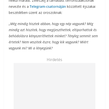
nélkül maradt. Zeleszkij a támadást terroristaakciónak
nevezte és a
Telegram-csatornáján
közzétett éjszakai
beszédében üzent az oroszoknak:
„Még mindig hisztek abban, hogy egy nép vagyunk? Még
mindig azt hiszitek, hogy megijeszthettek, eltiporhattok és
behódolásra kényszeríthettek minket? Tényleg semmit sem
értetek? Nem veszitek észre, hogy kik vagyunk? Miért
vagyunk mi? Mi a lényegünk?
Hirdetés