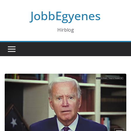
Skip
JobbEgyenes
to
content
Hírblog