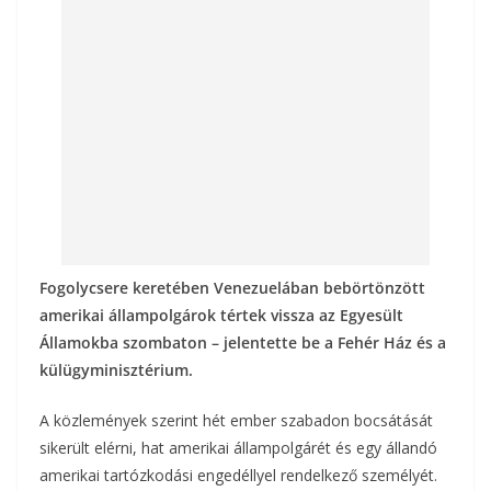
o
g
k
Fogolycsere keretében Venezuelában bebörtönzött
amerikai állampolgárok tértek vissza az Egyesült
Államokba szombaton – jelentette be a Fehér Ház és a
külügyminisztérium.
A közlemények szerint hét ember szabadon bocsátását
sikerült elérni, hat amerikai állampolgárét és egy állandó
amerikai tartózkodási engedéllyel rendelkező személyét.