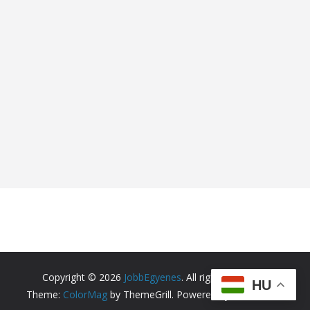
Copyright © 2026
JobbEgyenes
. All rights reserved.
HU
Theme:
ColorMag
by ThemeGrill. Powered by
WordPress
.