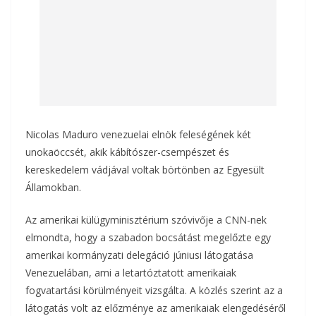
Nicolas Maduro venezuelai elnök feleségének két
unokaöccsét, akik kábítószer-csempészet és
kereskedelem vádjával voltak börtönben az Egyesült
Államokban.
Az amerikai külügyminisztérium szóvivője a CNN-nek
elmondta, hogy a szabadon bocsátást megelőzte egy
amerikai kormányzati delegáció júniusi látogatása
Venezuelában, ami a letartóztatott amerikaiak
fogvatartási körülményeit vizsgálta. A közlés szerint az a
látogatás volt az előzménye az amerikaiak elengedéséről