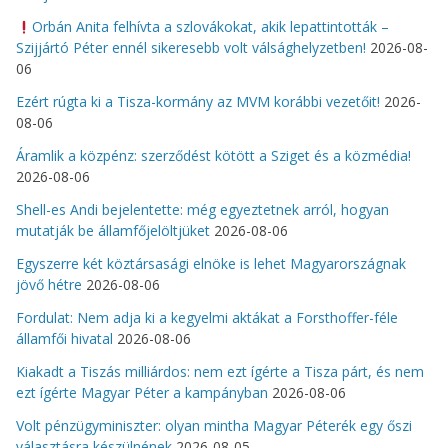
Orbán Anita felhívta a szlovákokat, akik lepattintották –
Szijjártó Péter ennél sikeresebb volt válsághelyzetben!
2026-08-
06
Ezért rúgta ki a Tisza-kormány az MVM korábbi vezetőit!
2026-
08-06
Áramlik a közpénz: szerződést kötött a Sziget és a közmédia!
2026-08-06
Shell-es Andi bejelentette: még egyeztetnek arról, hogyan
mutatják be államfőjelöltjüket
2026-08-06
Egyszerre két köztársasági elnöke is lehet Magyarországnak
jövő hétre
2026-08-06
Fordulat: Nem adja ki a kegyelmi aktákat a Forsthoffer-féle
államfői hivatal
2026-08-06
Kiakadt a Tiszás milliárdos: nem ezt ígérte a Tisza párt, és nem
ezt ígérte Magyar Péter a kampányban
2026-08-06
Volt pénzügyminiszter: olyan mintha Magyar Péterék egy őszi
választásra készülnének
2026-08-05