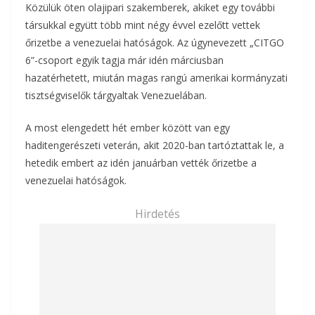
Közülük öten olajipari szakemberek, akiket egy további
társukkal együtt több mint négy évvel ezelőtt vettek
őrizetbe a venezuelai hatóságok. Az úgynevezett „CITGO
6”-csoport egyik tagja már idén márciusban
hazatérhetett, miután magas rangú amerikai kormányzati
tisztségviselők tárgyaltak Venezuelában.
A most elengedett hét ember között van egy
haditengerészeti veterán, akit 2020-ban tartóztattak le, a
hetedik embert az idén januárban vették őrizetbe a
venezuelai hatóságok.
Hirdetés