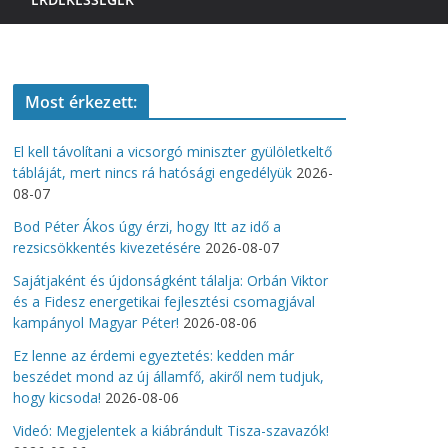
Most érkezett:
El kell távolítani a vicsorgó miniszter gyülöletkeltő
tábláját, mert nincs rá hatósági engedélyük
2026-
08-07
Bod Péter Ákos úgy érzi, hogy Itt az idő a
rezsicsökkentés kivezetésére
2026-08-07
Sajátjaként és újdonságként tálalja: Orbán Viktor
és a Fidesz energetikai fejlesztési csomagjával
kampányol Magyar Péter!
2026-08-06
Ez lenne az érdemi egyeztetés: kedden már
beszédet mond az új államfő, akiről nem tudjuk,
hogy kicsoda!
2026-08-06
Videó: Megjelentek a kiábrándult Tisza-szavazók!