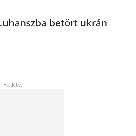
Luhanszba betört ukrán
Hirdetés