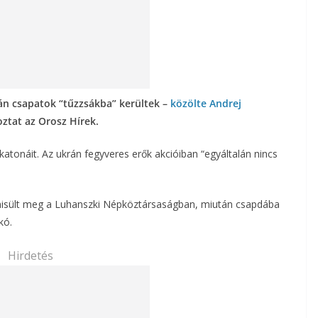
án csapatok “tűzzsákba” kerültek –
közölte Andrej
oztat az Orosz Hírek.
 katonáit. Az ukrán fegyveres erők akcióiban “egyáltalán nincs
misült meg a Luhanszki Népköztársaságban, miután csapdába
kó.
Hirdetés