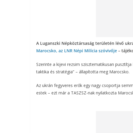
A Luganszki Népköztársaság területén lévő ukr
Marocsko, az LNR Népi Milícia szóvivője
– tájék
Szerinte a kijevi rezsim szisztematikusan pusztítja
taktika és stratégia” – állapította meg Marocsko.
Az ukrán fegyveres erők egy nagy csoportja sem
estek – ezt már a TASZSZ-nak nyilatkozta Marocs