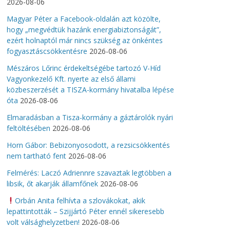
2026-08-06
Magyar Péter a Facebook-oldalán azt közölte,
hogy „megvédtük hazánk energiabiztonságát”,
ezért holnaptól már nincs szükség az önkéntes
fogyasztáscsökkentésre
2026-08-06
Mészáros Lőrinc érdekeltségébe tartozó V-Híd
Vagyonkezelő Kft. nyerte az első állami
közbeszerzését a TISZA-kormány hivatalba lépése
óta
2026-08-06
Elmaradásban a Tisza-kormány a gáztárolók nyári
feltöltésében
2026-08-06
Horn Gábor: Bebizonyosodott, a rezsicsökkentés
nem tartható fent
2026-08-06
Felmérés: Laczó Adriennre szavaztak legtöbben a
libsik, őt akarják államfőnek
2026-08-06
Orbán Anita felhívta a szlovákokat, akik
lepattintották – Szijjártó Péter ennél sikeresebb
volt válsághelyzetben!
2026-08-06