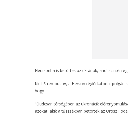
Herszonba is betörtek az ukránok, ahol szintén eg
Kirill Stremousov, a Herson régió katonai-polgári
hogy
“Dudcsan térségében az ukronácik előrenyomulása g
azokat, akik a tűzzsákban betörtek az Orosz Föder