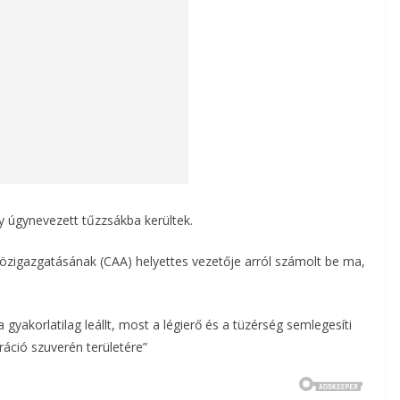
y úgynevezett tűzzsákba kerültek.
 közigazgatásának (CAA) helyettes vezetője arról számolt be ma,
yakorlatilag leállt, most a légierő és a tüzérség semlegesíti
áció szuverén területére”