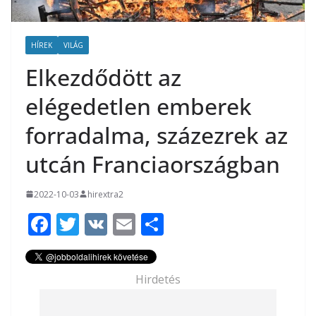
HÍREK
VILÁG
Elkezdődött az
elégedetlen emberek
forradalma, százezrek az
utcán Franciaországban
2022-10-03
hirextra2
F
T
V
E
O
ac
w
K
m
ss
e
itt
ai
za
Hirdetés
b
er
l
m
o
e