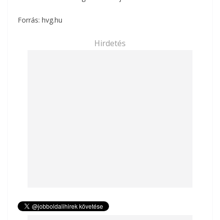
Forrás:
hvg.hu
Hirdetés