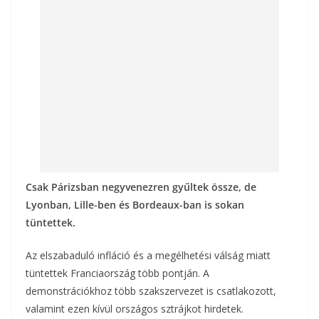
o
g
k
Csak Párizsban negyvenezren gyűltek össze, de
Lyonban, Lille-ben és Bordeaux-ban is sokan
tüntettek.
Az elszabaduló infláció és a megélhetési válság miatt
tüntettek Franciaország több pontján. A
demonstrációkhoz több szakszervezet is csatlakozott,
valamint ezen kívül országos sztrájkot hirdetek.