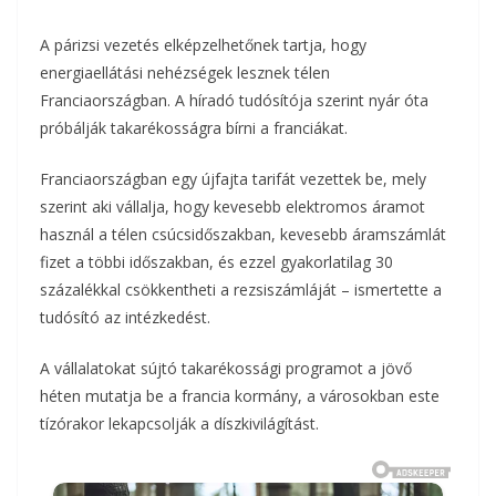
A párizsi vezetés elképzelhetőnek tartja, hogy
energiaellátási nehézségek lesznek télen
Franciaországban. A híradó tudósítója szerint nyár óta
próbálják takarékosságra bírni a franciákat.
Franciaországban egy újfajta tarifát vezettek be, mely
szerint aki vállalja, hogy kevesebb elektromos áramot
használ a télen csúcsidőszakban, kevesebb áramszámlát
fizet a többi időszakban, és ezzel gyakorlatilag 30
százalékkal csökkentheti a rezsiszámláját – ismertette a
tudósító az intézkedést.
A vállalatokat sújtó takarékossági programot a jövő
héten mutatja be a francia kormány, a városokban este
tízórakor lekapcsolják a díszkivilágítást.