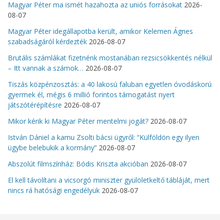
Magyar Péter ma ismét hazahozta az uniós forrásokat
2026-
08-07
Magyar Péter idegállapotba került, amikor Kelemen Ágnes
szabadságáról kérdezték
2026-08-07
Brutális számlákat fizetnénk mostanában rezsicsökkentés nélkül
– Itt vannak a számok…
2026-08-07
Tiszás közpénzosztás: a 40 lakosú faluban egyetlen óvodáskorú
gyermek él, mégis 6 millió forintos támogatást nyert
játszótérépítésre
2026-08-07
Mikor kérik ki Magyar Péter mentelmi jogát?
2026-08-07
István Dániel a kamu Zsolti bácsi ügyről: “Külföldön egy ilyen
ügybe belebukik a kormány”
2026-08-07
Abszolút filmszínház: Bódis Kriszta akcióban
2026-08-07
El kell távolítani a vicsorgó miniszter gyülöletkeltő tábláját, mert
nincs rá hatósági engedélyük
2026-08-07