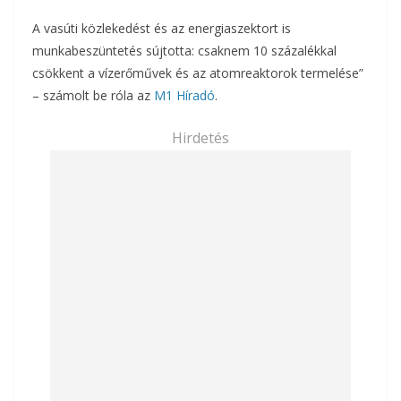
A vasúti közlekedést és az energiaszektort is
munkabeszüntetés sújtotta: csaknem 10 százalékkal
csökkent a vízerőművek és az atomreaktorok termelése”
– számolt be róla az
M1 Híradó
.
Hirdetés