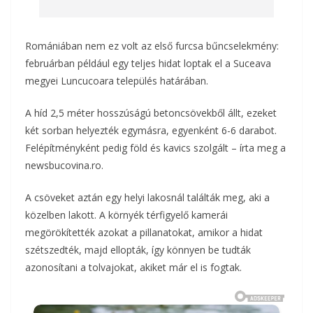
Romániában nem ez volt az első furcsa bűncselekmény:
februárban például egy teljes hidat loptak el a Suceava
megyei Luncucoara település határában.
A híd 2,5 méter hosszúságú betoncsövekből állt, ezeket
két sorban helyezték egymásra, egyenként 6-6 darabot.
Felépítményként pedig föld és kavics szolgált – írta meg a
newsbucovina.ro.
A csöveket aztán egy helyi lakosnál találták meg, aki a
közelben lakott. A környék térfigyelő kamerái
megörökítették azokat a pillanatokat, amikor a hidat
szétszedték, majd ellopták, így könnyen be tudták
azonosítani a tolvajokat, akiket már el is fogtak.