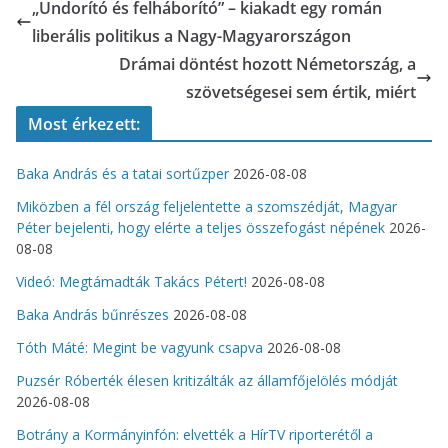
„Undorító és felháborító” – kiakadt egy román
liberális politikus a Nagy-Magyarországon
Drámai döntést hozott Németország, a
szövetségesei sem értik, miért
Most érkezett:
Baka András és a tatai sortűzper
2026-08-08
Miközben a fél ország feljelentette a szomszédját, Magyar
Péter bejelenti, hogy elérte a teljes összefogást népének
2026-
08-08
Videó: Megtámadták Takács Pétert!
2026-08-08
Baka András bűnrészes
2026-08-08
Tóth Máté: Megint be vagyunk csapva
2026-08-08
Puzsér Róberték élesen kritizálták az államfőjelölés módját
2026-08-08
Botrány a Kormányinfón: elvették a HírTV riporterétől a