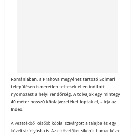
o
g
k
Romániában, a Prahova megyéhez tartozó Soimari
településen ismeretlen tettesek ellen indított
nyomozást a helyi rendőrség. A tolvajok egy mintegy
40 méter hosszú kőolajvezetéket loptak el, – írja az
Index.
A vezetékből később kőolaj szivárgott a talajba és egy
közeli vízfolyásba is. Az elkövetőket sikerült hamar kézre