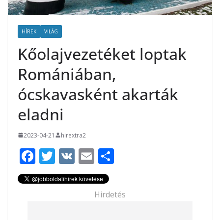
HÍREK
VILÁG
Kőolajvezetéket loptak
Romániában,
ócskavasként akarták
eladni
2023-04-21
hirextra2
F
T
V
E
O
ac
w
K
m
ss
e
itt
ai
za
Hirdetés
b
er
l
m
o
e