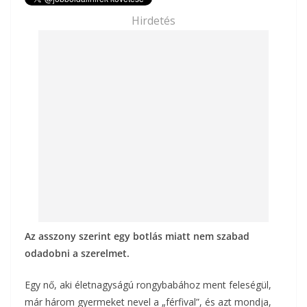
e
itt
ai
za
Hirdetés
b
er
l
m
o
e
o
g
k
Az asszony szerint egy botlás miatt nem szabad
odadobni a szerelmet.
Egy nő, aki életnagyságú rongybabához ment feleségül,
már három gyermeket nevel a „férfival”, és azt mondja,