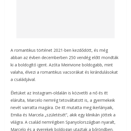
A romantikus történet 2021-ben kezdődött, és még
abban az évben decemberben 250 vendég előtt mondták
ki a boldogító igent. Azóta Meirivione boldogabb, mint
valaha, élvezi a romantikus vacsorákat és kirándulásokat
a családjával.
Életüket az Instagram-oldalán is közvetíti a nő és itt
elárulta, Marcelo nemrég tetováltatott is, a gyermekeik
nevét varratta magára. De itt mutatta meg ikerlányaik,
Emilia és Marcela „születését”, akik egy klinikán jöttek a
világra. A család nemrégiben Spanyolországban nyaralt,
Marcelo és a gyerekek boldogan utaztak a bőröndben.