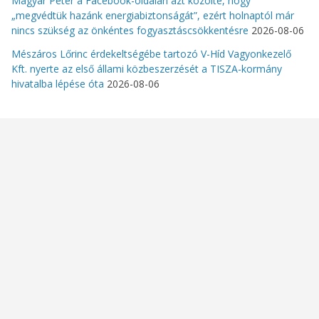
Magyar Péter a Facebook-oldalán azt közölte, hogy
„megvédtük hazánk energiabiztonságát”, ezért holnaptól már
nincs szükség az önkéntes fogyasztáscsökkentésre
2026-08-06
Mészáros Lőrinc érdekeltségébe tartozó V-Híd Vagyonkezelő
Kft. nyerte az első állami közbeszerzését a TISZA-kormány
hivatalba lépése óta
2026-08-06