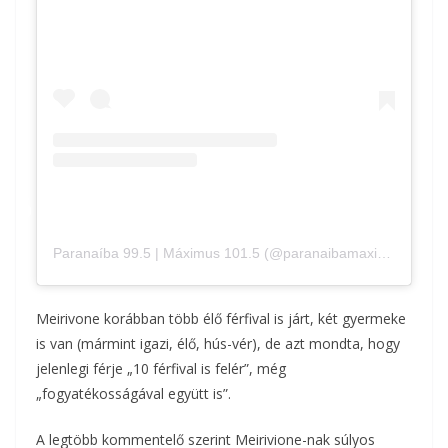
Paranaíba 99.5 | Máximus 101.5 (@paranaibamaximus) által megosztott bejegyzés
Meirivone korábban több élő férfival is járt, két gyermeke
is van (mármint igazi, élő, hús-vér), de azt mondta, hogy
jelenlegi férje „10 férfival is felér”, még
„fogyatékosságával együtt is”.
A legtöbb kommentelő szerint Meirivione-nak súlyos