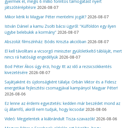
gyermek él, mégis 6 millió forintos támogatást nyert
játszótérépítésre
2026-08-07
Mikor kérik ki Magyar Péter mentelmi jogát?
2026-08-07
István Dániel a kamu Zsolti bácsi ügyről: “Külföldön egy ilyen
ügybe belebukik a kormány”
2026-08-07
Abszolút filmszínház: Bódis Kriszta akcióban
2026-08-07
El kell távolítani a vicsorgó miniszter gyülöletkeltő tábláját, mert
nincs rá hatósági engedélyük
2026-08-07
Bod Péter Ákos úgy érzi, hogy Itt az idő a rezsicsökkentés
kivezetésére
2026-08-07
Sajátjaként és újdonságként tálalja: Orbán Viktor és a Fidesz
energetikai fejlesztési csomagjával kampányol Magyar Péter!
2026-08-06
Ez lenne az érdemi egyeztetés: kedden már beszédet mond az
új államfő, akiről nem tudjuk, hogy kicsoda!
2026-08-06
Videó: Megjelentek a kiábrándult Tisza-szavazók!
2026-08-06