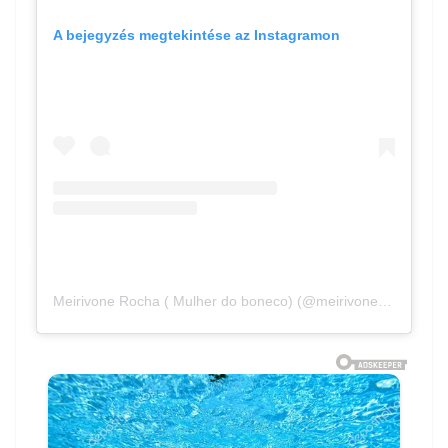
A bejegyzés megtekintése az Instagramon
Meirivone Rocha ( Mulher do boneco) (@meirivone_santinha) által megosztott bejegyzés