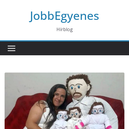
Skip
JobbEgyenes
to
content
Hírblog