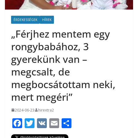
ÉRDEKESSÉGEK
HÍREK
„Férjhez mentem egy
rongybabához, 3
gyerekünk van –
megcsalt, de
megbocsátottam neki,
mert megéri”
2024-06-23
hirextra2
F
T
V
E
O
ac
w
K
m
ss