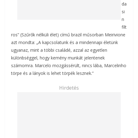
da
si
n
filt
ros” (Szűrők nélküli élet) című brazil műsorban Meirivione
azt mondta: „A kapcsolatunk és a mindennapi életünk
ugyanaz, mint a többi családé, azzal az egyetlen
különbséggel, hogy kemény munkát jelentenek
számomra. Marcelo mozgássérült, nincs lába, Marcelinho
törpe és a lányok is lehet törpék lesznek.”
Hirdetés