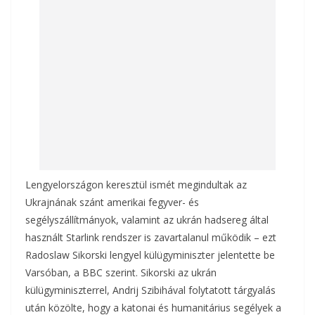
o
g
k
Lengyelországon keresztül ismét megindultak az
Ukrajnának szánt amerikai fegyver- és
segélyszállítmányok, valamint az ukrán hadsereg által
használt Starlink rendszer is zavartalanul működik – ezt
Radoslaw Sikorski lengyel külügyminiszter jelentette be
Varsóban, a BBC szerint. Sikorski az ukrán
külügyminiszterrel, Andrij Szibihával folytatott tárgyalás
után közölte, hogy a katonai és humanitárius segélyek a