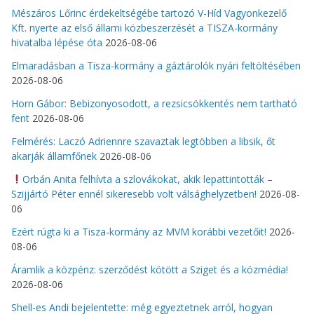
Mészáros Lőrinc érdekeltségébe tartozó V-Híd Vagyonkezelő
Kft. nyerte az első állami közbeszerzését a TISZA-kormány
hivatalba lépése óta
2026-08-06
Elmaradásban a Tisza-kormány a gáztárolók nyári feltöltésében
2026-08-06
Horn Gábor: Bebizonyosodott, a rezsicsökkentés nem tartható
fent
2026-08-06
Felmérés: Laczó Adriennre szavaztak legtöbben a libsik, őt
akarják államfőnek
2026-08-06
Orbán Anita felhívta a szlovákokat, akik lepattintották –
Szijjártó Péter ennél sikeresebb volt válsághelyzetben!
2026-08-
06
Ezért rúgta ki a Tisza-kormány az MVM korábbi vezetőit!
2026-
08-06
Áramlik a közpénz: szerződést kötött a Sziget és a közmédia!
2026-08-06
Shell-es Andi bejelentette: még egyeztetnek arról, hogyan