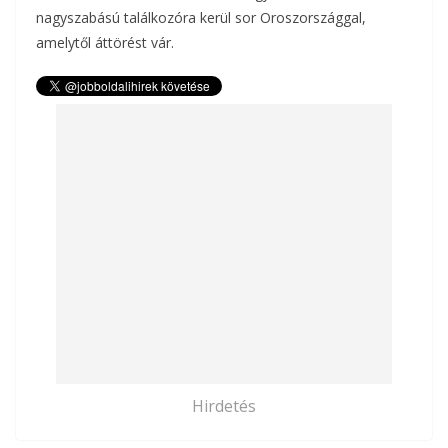
nagyszabású találkozóra kerül sor Oroszországgal,
amelytől áttörést vár.
Hirdetés