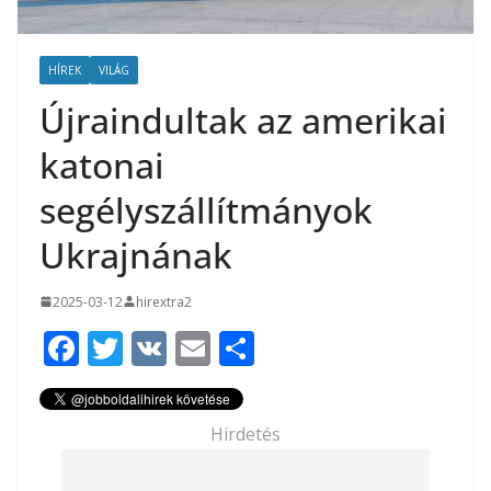
HÍREK
VILÁG
Újraindultak az amerikai
katonai
segélyszállítmányok
Ukrajnának
2025-03-12
hirextra2
F
T
V
E
O
ac
w
K
m
ss
e
itt
ai
za
Hirdetés
b
er
l
m
o
e