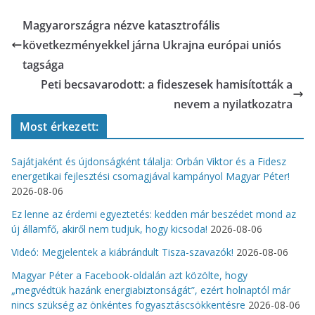
Magyarországra nézve katasztrofális
következményekkel járna Ukrajna európai uniós
tagsága
Peti becsavarodott: a fideszesek hamisították a
nevem a nyilatkozatra
Most érkezett:
Sajátjaként és újdonságként tálalja: Orbán Viktor és a Fidesz
energetikai fejlesztési csomagjával kampányol Magyar Péter!
2026-08-06
Ez lenne az érdemi egyeztetés: kedden már beszédet mond az
új államfő, akiről nem tudjuk, hogy kicsoda!
2026-08-06
Videó: Megjelentek a kiábrándult Tisza-szavazók!
2026-08-06
Magyar Péter a Facebook-oldalán azt közölte, hogy
„megvédtük hazánk energiabiztonságát”, ezért holnaptól már
nincs szükség az önkéntes fogyasztáscsökkentésre
2026-08-06