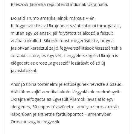
Rzeszow-Jasionka repülőtérről indulnak Ukrajnába.
Donald Trump amerikai elnök március 4-én
felfüggesztette az Ukrajnának szánt katonai támogatást,
miután egy Zelenszkijjel folytatott találkozója feszült
vitába torkollott. Sikorski most megerősítette, hogy a
Jasionkán keresztül zajló fegyverszállítások visszatértek a
korábbi szintre, és úgy véli, Lengyelország és Ukrajna is
elégedett az orosz „agresszió” lezárását célzó új
javaslatokkal.
Andrij Szibiha történelmi jelentőségűnek nevezte a Szaúd-
Arábiában zajló amerikai-ukrán tárgyalások eredményeit.
Ukrajna elfogadta az Egyesült Államok javaslatát egy
ideiglenes, 30 napos tűzszünetre, amely az orosz-ukrán
háborúban jelenthetne fordulópontot – amennyiben
Oroszország beleegyezik.