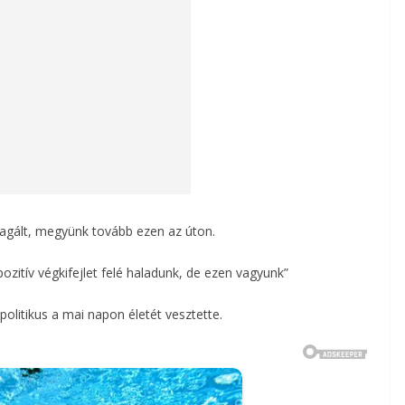
eagált, megyünk tovább ezen az úton.
tív végkifejlet felé haladunk, de ezen vagyunk”
 politikus a mai napon életét vesztette.