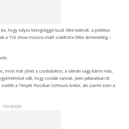
e, hogy súlyos betegséggel küzd. Mint kiderült, a politikus
csak a TV2 show-műsora miatt szakította félbe átmenetileg –
ele.
zte, most már jöhet a csodadoktor, a sámán vagy bármi más,
egyértelművé vált, hogy csodák vannak. Jelen pillanatban itt
ezelőtt a Tények Pluszban Schmuck Andor, aki szerint ezen a
Hirdetés