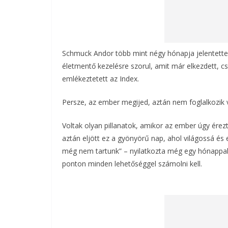
Schmuck Andor több mint négy hónapja jelentette b
életmentő kezelésre szorul, amit már elkezdett, 
emlékeztetett az Index.
Persze, az ember megijed, aztán nem foglalkozik v
Voltak olyan pillanatok, amikor az ember úgy ére
aztán eljött ez a gyönyörű nap, ahol világossá és 
még nem tartunk” – nyilatkozta még egy hónappal 
ponton minden lehetőséggel számolni kell.