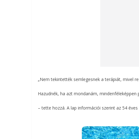
„Nem tekintették semlegesnek a terápiát, mivel r
Hazudnék, ha azt mondanám, mindenféleképpen pozi
– tette hozzá. A lap információi szerint az 54 éves