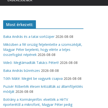
Most érkezett:
Baka András és a tatai sortűzper
2026-08-08
Miközben a fél ország feljelentette a szomszédját,
Magyar Péter bejelenti, hogy elérte a teljes
összefogást népének
2026-08-08
Videó: Megtámadták Takács Pétert!
2026-08-08
Baka András bűnrészes
2026-08-08
Tóth Máté: Megint be vagyunk csapva
2026-08-08
Puzsér Róberték élesen kritizálták az államfőjelölés
módját
2026-08-08
Botrány a Kormányinfón: elvették a HírTV
riporterétől a mikrofont, Magyar Péter pedig