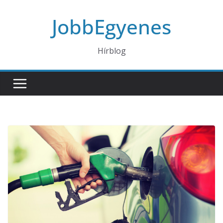
Skip
JobbEgyenes
to
content
Hírblog