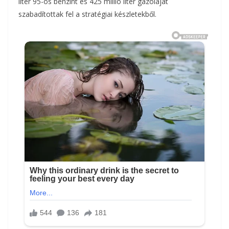
liter 95-ös benzint és 425 millió liter gázolajat
szabadítottak fel a stratégiai készletekből.