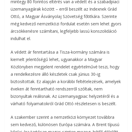
mintegy 80 forintos eltérés van a védett és a szabadpiaci
üzemanyagárak között – erről beszélt az Indexnek Grád
Ottó, a Magyar Ásványolaj Szövetség főtitkára. Szerinte
még kedvező nemzetközi fordulat esetén sem lehet gyors
árcsökkenésre számítani, legfeljebb lassú konszolidáció
indulhat el.
A védett ár fenntartása a Tisza-kormány számára is
kiemelt jelentőségű lehet, ugyanakkor a Magyar
Közlönyben megjelent rendelet egyértelművé teszi, hogy
a rendelkezésre álló készletek csak június 30-ig
biztosítottak. Ez alapján a korábbi feltételezések, amelyek
éveken át fenntartható rendszerről szóltak, nem
bizonyultak reálisnak. Az üzemanyagpiac helyzetéről és a
várható folyamatokról Grád Ottó részletesen is beszélt.
A szakember szerint a nemzetközi környezet továbbra
sem kedvező, különösen Európa számára. A Brent típusú
kőolaj ára tartósan magas szinten mozog, hétfő délelőtt