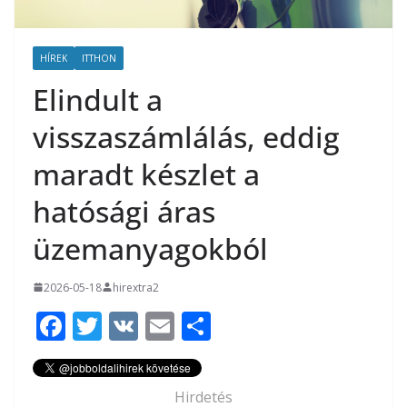
HÍREK
ITTHON
Elindult a
visszaszámlálás, eddig
maradt készlet a
hatósági áras
üzemanyagokból
2026-05-18
hirextra2
F
T
V
E
O
ac
w
K
m
ss
e
itt
ai
za
Hirdetés