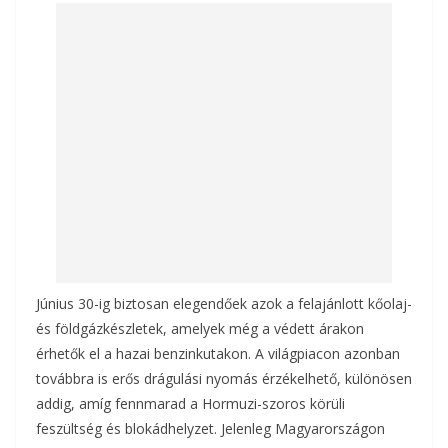
b
er
l
m
o
e
o
g
k
Június 30-ig biztosan elegendőek azok a felajánlott kőolaj-
és földgázkészletek, amelyek még a védett árakon
érhetők el a hazai benzinkutakon. A világpiacon azonban
továbbra is erős drágulási nyomás érzékelhető, különösen
addig, amíg fennmarad a Hormuzi-szoros körüli
feszültség és blokádhelyzet. Jelenleg Magyarországon