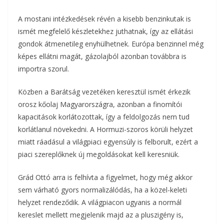
A mostani intézkedések révén a kisebb benzinkutak is
ismét megfelelő készletekhez juthatnak, így az ellátási
gondok átmenetileg enyhülhetnek. Európa benzinnel még
képes ellátni magát, gázolajból azonban továbbra is
importra szorul.
Közben a Barátság vezetéken keresztül ismét érkezik
orosz kőolaj Magyarországra, azonban a finomítói
kapacitások korlátozottak, így a feldolgozás nem tud
korlátlanul növekedni. A Hormuzi-szoros körüli helyzet
miatt ráadásul a világpiaci egyensúly is felborult, ezért a
piaci szereplőknek új megoldásokat kell keresniük.
Grád Ottó arra is felhívta a figyelmet, hogy még akkor
sem várható gyors normalizálódás, ha a közel-keleti
helyzet rendeződik. A világpiacon ugyanis a normál
kereslet mellett megjelenik majd az a pluszigény is,