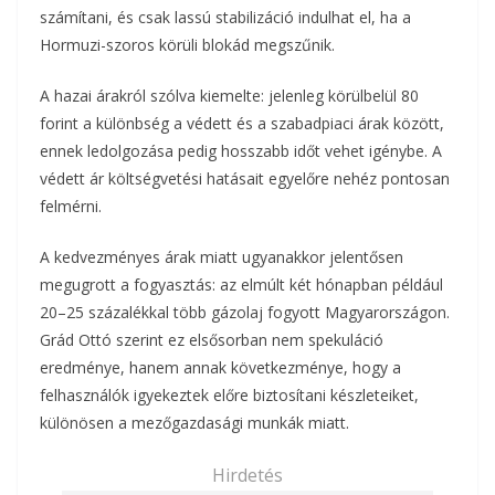
számítani, és csak lassú stabilizáció indulhat el, ha a
Hormuzi-szoros körüli blokád megszűnik.
A hazai árakról szólva kiemelte: jelenleg körülbelül 80
forint a különbség a védett és a szabadpiaci árak között,
ennek ledolgozása pedig hosszabb időt vehet igénybe. A
védett ár költségvetési hatásait egyelőre nehéz pontosan
felmérni.
A kedvezményes árak miatt ugyanakkor jelentősen
megugrott a fogyasztás: az elmúlt két hónapban például
20–25 százalékkal több gázolaj fogyott Magyarországon.
Grád Ottó szerint ez elsősorban nem spekuláció
eredménye, hanem annak következménye, hogy a
felhasználók igyekeztek előre biztosítani készleteiket,
különösen a mezőgazdasági munkák miatt.
Hirdetés