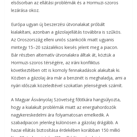
elsősorban az ellátási problémák és a Hormuzi-szoros
lezárása okoz.
Európa ugyan új beszerzési útvonalakat próbált
kialakítani, azonban a gázolajellátás továbbra is szűkös.
Az Oroszország elleni uniós szankciók miatt ugyanis
mintegy 15–20 százalékos kiesés jelent meg a piacon.
Bár részben alternatív útvonalakra álltak át, köztük a
Hormuzi-szoros térségére, az iráni konfliktus
következtében ott is komoly fennakadások alakultak ki.
Közben a gázolaj ára már a benzinét is meghaladja, ami a
nyári időszak közeledtével szokatlan jelenségnek számít.
A Magyar Ásványolaj Szövetség főtitkára hangsúlyozta,
hogy a kialakult problémák miatt az energiahordozók
nagykereskedelmi ára folyamatosan emelkedik. A
szabadpiacon jelenleg különösen a gázolaj drágább. A
hazai ellátás biztosítása érdekében korábban 150 millió