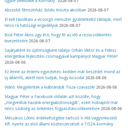
ügybe belebukik a kormány”
2026-08-07
Abszolút filmszínház: Bódis Kriszta akcióban
2026-08-07
El kell távolítani a vicsorgó miniszter gyülöletkeltő tábláját, mert
nincs rá hatósági engedélyük
2026-08-07
Bod Péter Ákos úgy érzi, hogy Itt az idő a rezsicsökkentés
kivezetésére
2026-08-07
Sajátjaként és újdonságként tálalja: Orbán Viktor és a Fidesz
energetikai fejlesztési csomagjával kampányol Magyar Péter!
2026-08-06
Ez lenne az érdemi egyeztetés: kedden már beszédet mond az
új államfő, akiről nem tudjuk, hogy kicsoda!
2026-08-06
Videó: Megjelentek a kiábrándult Tisza-szavazók!
2026-08-06
Magyar Péter a Facebook-oldalán azt közölte, hogy
„megvédtük hazánk energiabiztonságát”, ezért holnaptól már
nincs szükség az önkéntes fogyasztáscsökkentésre
2026-08-06
Mészáros Lőrinc érdekeltségébe tartozó V-Híd Vagyonkezelő
Kft. nyerte az első állami közbeszerzését a TISZA-kormány