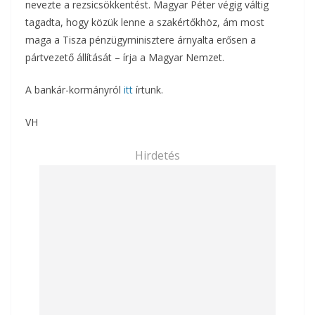
nevezte a rezsicsökkentést. Magyar Péter végig váltig
tagadta, hogy közük lenne a szakértőkhöz, ám most
maga a Tisza pénzügyminisztere árnyalta erősen a
pártvezető állítását – írja a Magyar Nemzet.
A bankár-kormányról
itt
írtunk.
VH
Hirdetés