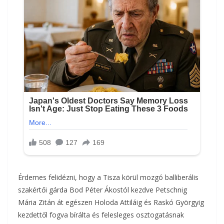
Érdemes felidézni, hogy a Tisza körül mozgó balliberális
szakértői gárda Bod Péter Ákostól kezdve Petschnig
Mária Zitán át egészen Holoda Attiláig és Raskó Györgyig
kezdettől fogva bírálta és felesleges osztogatásnak