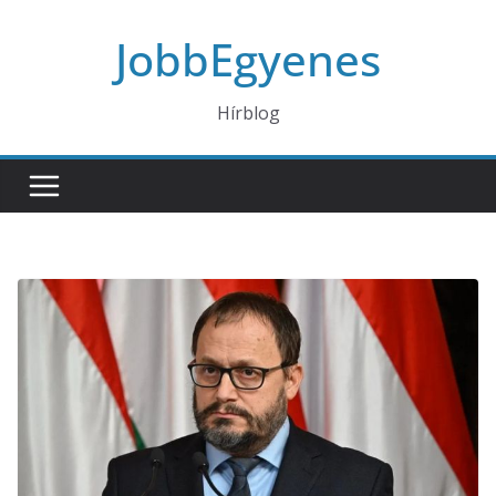
Skip
JobbEgyenes
to
content
Hírblog