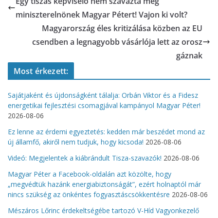
Egy tiszás képviselő nem szavazta meg
miniszterelnönek Magyar Pétert! Vajon ki volt?
Magyarország éles kritizálása közben az EU
csendben a legnagyobb vásárlója lett az orosz
gáznak
Most érkezett:
Sajátjaként és újdonságként tálalja: Orbán Viktor és a Fidesz
energetikai fejlesztési csomagjával kampányol Magyar Péter!
2026-08-06
Ez lenne az érdemi egyeztetés: kedden már beszédet mond az
új államfő, akiről nem tudjuk, hogy kicsoda!
2026-08-06
Videó: Megjelentek a kiábrándult Tisza-szavazók!
2026-08-06
Magyar Péter a Facebook-oldalán azt közölte, hogy
„megvédtük hazánk energiabiztonságát”, ezért holnaptól már
nincs szükség az önkéntes fogyasztáscsökkentésre
2026-08-06
Mészáros Lőrinc érdekeltségébe tartozó V-Híd Vagyonkezelő