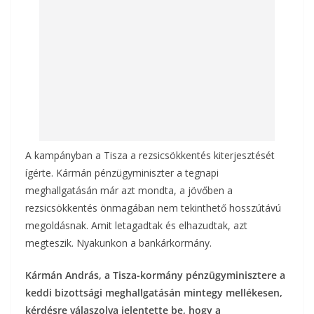
k
A kampányban a Tisza a rezsicsökkentés kiterjesztését
ígérte. Kármán pénzügyminiszter a tegnapi
meghallgatásán már azt mondta, a jövőben a
rezsicsökkentés önmagában nem tekinthető hosszútávú
megoldásnak. Amit letagadtak és elhazudtak, azt
megteszik. Nyakunkon a bankárkormány.
Kármán András, a Tisza-kormány pénzügyminisztere a
keddi bizottsági meghallgatásán mintegy mellékesen,
kérdésre válaszolva jelentette be, hogy a