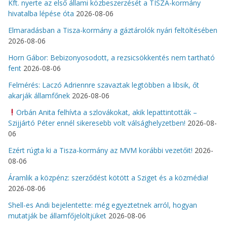
Kft. nyerte az első állami közbeszerzését a TISZA-kormány
hivatalba lépése óta
2026-08-06
Elmaradásban a Tisza-kormány a gáztárolók nyári feltöltésében
2026-08-06
Horn Gábor: Bebizonyosodott, a rezsicsökkentés nem tartható
fent
2026-08-06
Felmérés: Laczó Adriennre szavaztak legtöbben a libsik, őt
akarják államfőnek
2026-08-06
Orbán Anita felhívta a szlovákokat, akik lepattintották –
Szijjártó Péter ennél sikeresebb volt válsághelyzetben!
2026-08-
06
Ezért rúgta ki a Tisza-kormány az MVM korábbi vezetőit!
2026-
08-06
Áramlik a közpénz: szerződést kötött a Sziget és a közmédia!
2026-08-06
Shell-es Andi bejelentette: még egyeztetnek arról, hogyan
mutatják be államfőjelöltjüket
2026-08-06