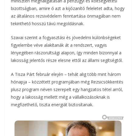
miniszteri meghallgatásán a pénzügyi és költségvetési
bizottságban, amire ő azt a kijózanító feleletet adta, hogy
az általános rezsivédelem fenntartása önmagában nem
tekinthető hosszú távú megoldásnak.
Szavai szerint a fogyasztási és jövedelmi különbségeket
figyelembe véve alakítanák át a rendszert, vagyis
lényegében rászorultsági alapon, így minden bizonnyal a
lakosság jelentős része elesne ettől az állami segítségtől.
A Tisza Párt február elején – tehát alig több mint három
hónapja – közzétett programjában még Rezsicsökkentés
plusz program néven szerepelt egy hangzatos tétel arról,
hogy a lakosság mellett még a vállalkozásoknak is
megfizethető, tiszta energiát biztosítanak.