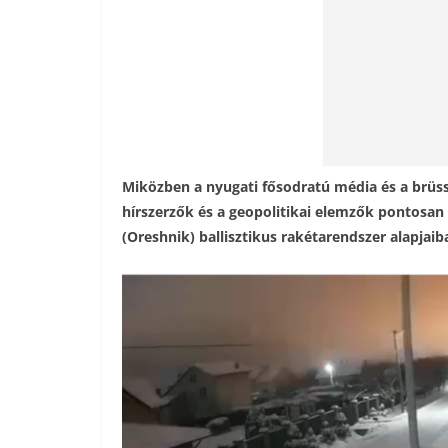
Miközben a nyugati fősodratú média és a brüs
hírszerzők és a geopolitikai elemzők pontosan 
(Oreshnik) ballisztikus rakétarendszer alapjai