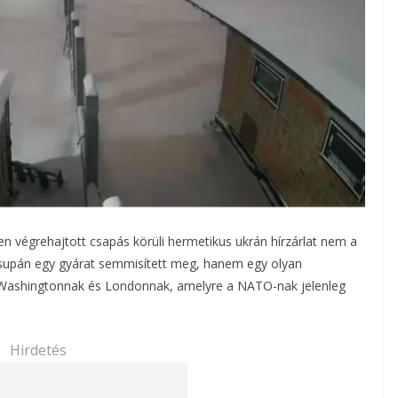
en végrehajtott csapás körüli hermetikus ukrán hírzárlat nem a
csupán egy gyárat semmisített meg, hanem egy olyan
ött Washingtonnak és Londonnak, amelyre a NATO-nak jelenleg
Hirdetés