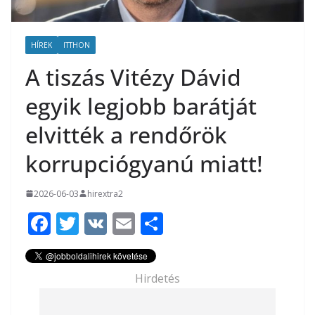
HÍREK
ITTHON
A tiszás Vitézy Dávid
egyik legjobb barátját
elvitték a rendőrök
korrupciógyanú miatt!
2026-06-03
hirextra2
F
T
V
E
O
ac
w
K
m
ss
e
itt
ai
za
Hirdetés
b
er
l
m
o
e