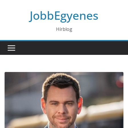
Skip
JobbEgyenes
to
content
Hírblog