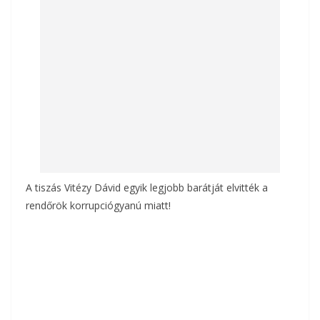
o
g
k
A tiszás Vitézy Dávid egyik legjobb barátját elvitték a
rendőrök korrupciógyanú miatt!