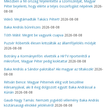
Miközben a fél ország feljelentette a szomszédját, Magyar
Péter bejelenti, hogy elérte a teljes összefogást népének
2026-
08-08
Videó: Megtámadták Takács Pétert!
2026-08-08
Baka András bűnrészes
2026-08-08
Tóth Máté: Megint be vagyunk csapva
2026-08-08
Puzsér Róberték élesen kritizálták az államfőjelölés módját
2026-08-08
Botrány a Kormányinfón: elvették a HírTV riporterétől a
mikrofont, Magyar Péter pedig kioktatta!
2026-08-08
Baka András a Sándor-palotába? Aki magyar az tiltakozik!
2026-
08-08
Rétvári Bence: Magyar Péternek elég volt beszélnie
édesanyjával, aki 8 évig dolgozott együtt Baka Andrással a
Kúrián
2026-08-08
Gaudi-Nagy Tamás: Nemzeti jogvédő vélemény Baka András
köztársasági elnökké jelöléséről
2026-08-08