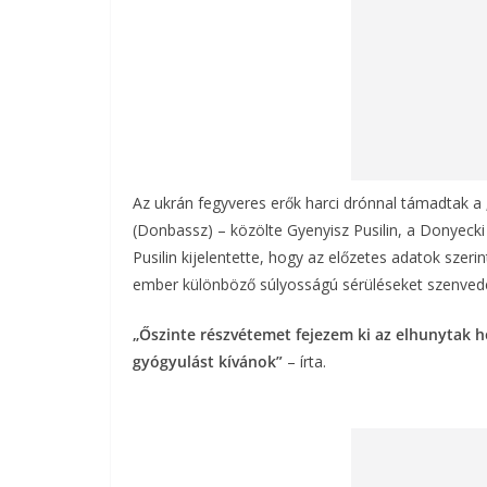
Az ukrán fegyveres erők harci drónnal támadtak a
(Donbassz) – közölte Gyenyisz Pusilin, a Donyec
Pusilin kijelentette, hogy az előzetes adatok szeri
ember különböző súlyosságú sérüléseket szenvedett
„Őszinte részvétemet fejezem ki az elhunytak h
gyógyulást kívánok”
– írta.