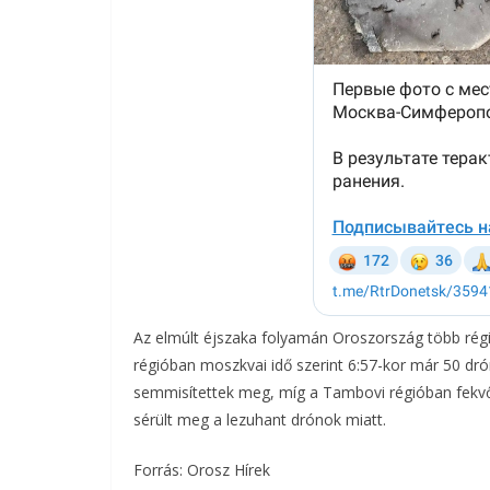
Az elmúlt éjszaka folyamán Oroszország több régi
régióban moszkvai idő szerint 6:57-kor már 50 dró
semmisítettek meg, míg a Tambovi régióban fekvő
sérült meg a lezuhant drónok miatt.
Forrás: Orosz Hírek