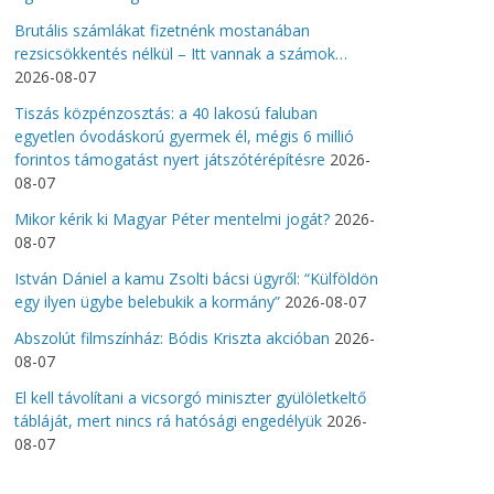
Brutális számlákat fizetnénk mostanában
rezsicsökkentés nélkül – Itt vannak a számok…
2026-08-07
Tiszás közpénzosztás: a 40 lakosú faluban
egyetlen óvodáskorú gyermek él, mégis 6 millió
forintos támogatást nyert játszótérépítésre
2026-
08-07
Mikor kérik ki Magyar Péter mentelmi jogát?
2026-
08-07
István Dániel a kamu Zsolti bácsi ügyről: “Külföldön
egy ilyen ügybe belebukik a kormány”
2026-08-07
Abszolút filmszínház: Bódis Kriszta akcióban
2026-
08-07
El kell távolítani a vicsorgó miniszter gyülöletkeltő
tábláját, mert nincs rá hatósági engedélyük
2026-
08-07