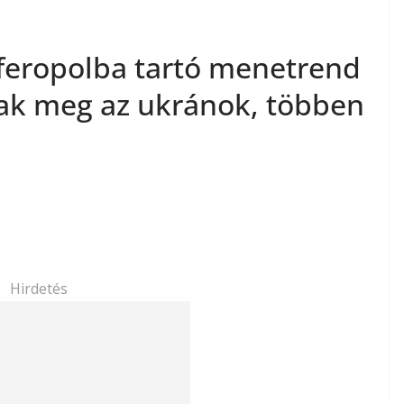
feropolba tartó menetrend
tak meg az ukránok, többen
Hirdetés