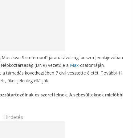
 „Moszkva–Szimferopol” járatú távolsági buszra Jenakijevóban
ki Népköztársaság (DNR) vezetője a
Max
-csatornáján.
nt a támadás következtében 7 civil vesztette életét. További 11
, őket jelenleg ellátják.
ozzátartozóinak és szeretteinek. A sebesülteknek mielőbbi
Hirdetés