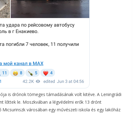
ója is drónok tömeges támadásának volt kitéve. A Leningrádi
nt lőttek le. Moszkvában a légvédelmi erők 13 drónt
 Micsurinszk városában egy művészeti iskola és egy lakóház