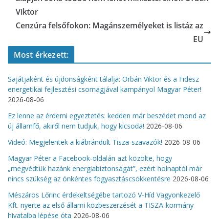
Viktor
Cenzúra felsőfokon: Magánszemélyeket is listáz az
EU
Most érkezett:
Sajátjaként és újdonságként tálalja: Orbán Viktor és a Fidesz
energetikai fejlesztési csomagjával kampányol Magyar Péter!
2026-08-06
Ez lenne az érdemi egyeztetés: kedden már beszédet mond az
új államfő, akiről nem tudjuk, hogy kicsoda!
2026-08-06
Videó: Megjelentek a kiábrándult Tisza-szavazók!
2026-08-06
Magyar Péter a Facebook-oldalán azt közölte, hogy
„megvédtük hazánk energiabiztonságát”, ezért holnaptól már
nincs szükség az önkéntes fogyasztáscsökkentésre
2026-08-06
Mészáros Lőrinc érdekeltségébe tartozó V-Híd Vagyonkezelő
Kft. nyerte az első állami közbeszerzését a TISZA-kormány
hivatalba lépése óta
2026-08-06