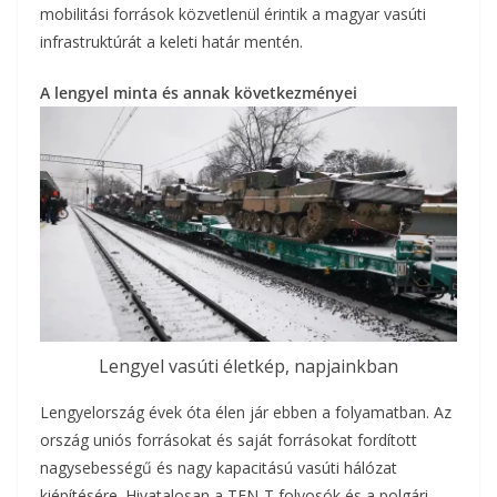
mobilitási források közvetlenül érintik a magyar vasúti
infrastruktúrát a keleti határ mentén.
A lengyel minta és annak következményei
Lengyel vasúti életkép, napjainkban
Lengyelország évek óta élen jár ebben a folyamatban. Az
ország uniós forrásokat és saját forrásokat fordított
nagysebességű és nagy kapacitású vasúti hálózat
kiépítésére. Hivatalosan a TEN-T folyosók és a polgári