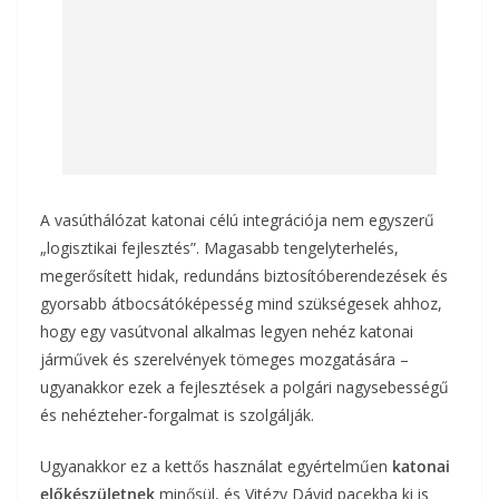
A vasúthálózat katonai célú integrációja nem egyszerű
„logisztikai fejlesztés”. Magasabb tengelyterhelés,
megerősített hidak, redundáns biztosítóberendezések és
gyorsabb átbocsátóképesség mind szükségesek ahhoz,
hogy egy vasútvonal alkalmas legyen nehéz katonai
járművek és szerelvények tömeges mozgatására –
ugyanakkor ezek a fejlesztések a polgári nagysebességű
és nehézteher-forgalmat is szolgálják.
Ugyanakkor ez a kettős használat egyértelműen
katonai
előkészületnek
minősül, és Vitézy Dávid pacekba ki is