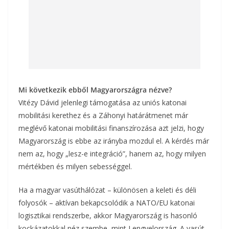
Mi következik ebből Magyarországra nézve?
Vitézy Dávid jelenlegi támogatása az uniós katonai
mobilitási kerethez és a Záhonyi határátmenet már
meglévő katonai mobilitási finanszírozása azt jelzi, hogy
Magyarország is ebbe az irányba mozdul el. A kérdés már
nem az, hogy „lesz-e integráció”, hanem az, hogy milyen
mértékben és milyen sebességgel.
Ha a magyar vasúthálózat – különösen a keleti és déli
folyosók – aktívan bekapcsolódik a NATO/EU katonai
logisztikai rendszerbe, akkor Magyarország is hasonló
kockázatokkal néz szembe, mint Lengyelország. A vasút