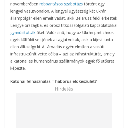
novemberében
robbantásos szabotázs
történt egy
lengyel vasútvonalon. A lengyel ügyészség két ukrán
állampolgár ellen emelt vádat, akik Belarusz felől érkeztek
Lengyelországba, és orosz titkosszolgálati kapcsolatokkal
gyanúsították
őket. Valószínű, hogy az Ukrán partizánok
egyik külföldi sejtjének a tagjai voltak, akik a kijevi junta
ellen álltak így ki. A támadás egyértelműen a vasúti
infrastruktúrát vette célba – azt az infrastruktúrát, amely
a katonai és humanitárius szállítmányok egyik fő ütőerét
képezte.
Katonai felhasználás = háborús előkészület?
Hirdetés