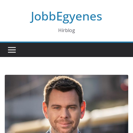
Skip
JobbEgyenes
to
content
Hírblog