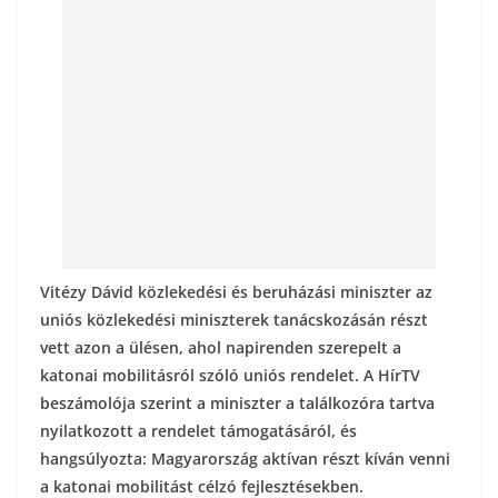
o
g
k
Vitézy Dávid közlekedési és beruházási miniszter az
uniós közlekedési miniszterek tanácskozásán részt
vett azon a ülésen, ahol napirenden szerepelt a
katonai mobilitásról szóló uniós rendelet. A HírTV
beszámolója szerint a miniszter a találkozóra tartva
nyilatkozott a rendelet támogatásáról, és
hangsúlyozta: Magyarország aktívan részt kíván venni
a katonai mobilitást célzó fejlesztésekben.