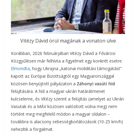
Vitézy Dávid örül magának a vonaton ülve
Korábban, 2026 februárjában Vitézy Dávid a Fővárosi
Közgyűlésen már felhívta a figyelmet egy konkrét esetre.
Elmondta
, hogy Ukrajna „katonai mobilitási támogatást”
kapott az Európai Bizottságtól egy Magyarországgal
közösen benyújtott pályázaton a
Záhonyi vasúti híd
felújítására. A híd a magyar-ukrán határátmenet
kulcseleme, és Vitézy szerint a felújítás (amelyet az Ukrán
Vasutak és a MÁV közösen valósított volna meg) nem
történt meg megfelelő módon a magyar oldalon –
továbbra is alacsony sebességkorlátozások (10-25 km/h)
nehezítik a forgalmat.