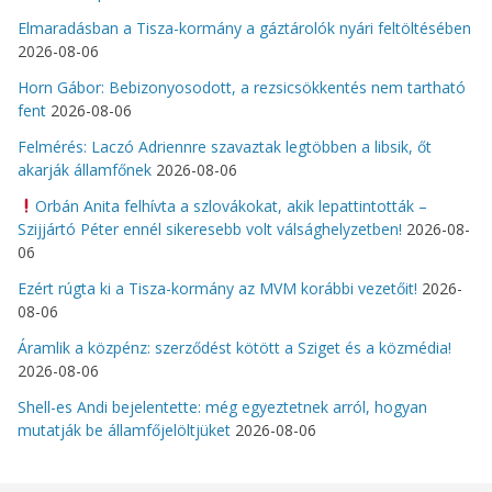
Elmaradásban a Tisza-kormány a gáztárolók nyári feltöltésében
2026-08-06
Horn Gábor: Bebizonyosodott, a rezsicsökkentés nem tartható
fent
2026-08-06
Felmérés: Laczó Adriennre szavaztak legtöbben a libsik, őt
akarják államfőnek
2026-08-06
Orbán Anita felhívta a szlovákokat, akik lepattintották –
Szijjártó Péter ennél sikeresebb volt válsághelyzetben!
2026-08-
06
Ezért rúgta ki a Tisza-kormány az MVM korábbi vezetőit!
2026-
08-06
Áramlik a közpénz: szerződést kötött a Sziget és a közmédia!
2026-08-06
Shell-es Andi bejelentette: még egyeztetnek arról, hogyan
mutatják be államfőjelöltjüket
2026-08-06