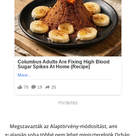
Hirdetés
Megszavazták az Alaptörvény-módosítást, ami
alapján soha többé nem lehet miniszterelnök Orbán