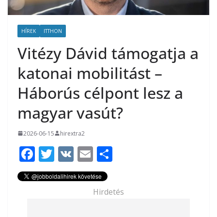
HÍREK
ITTHON
Vitézy Dávid támogatja a
katonai mobilitást –
Háborús célpont lesz a
magyar vasút?
2026-06-15
hirextra2
F
T
V
E
O
ac
w
K
m
ss
e
itt
ai
za
Hirdetés
b
er
l
m
o
e