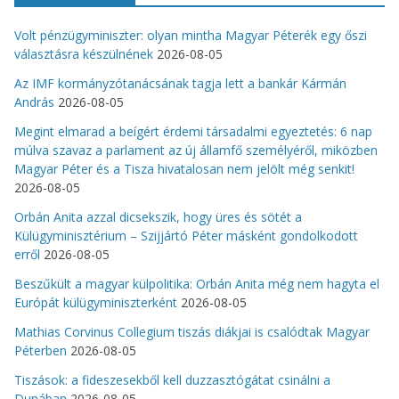
Volt pénzügyminiszter: olyan mintha Magyar Péterék egy őszi
választásra készülnének
2026-08-05
Az IMF kormányzótanácsának tagja lett a bankár Kármán
András
2026-08-05
Megint elmarad a beígért érdemi társadalmi egyeztetés: 6 nap
múlva szavaz a parlament az új államfő személyéről, miközben
Magyar Péter és a Tisza hivatalosan nem jelölt még senkit!
2026-08-05
Orbán Anita azzal dicsekszik, hogy üres és sötét a
Külügyminisztérium – Szijjártó Péter másként gondolkodott
erről
2026-08-05
Beszűkült a magyar külpolitika: Orbán Anita még nem hagyta el
Európát külügyminiszterként
2026-08-05
Mathias Corvinus Collegium tiszás diákjai is csalódtak Magyar
Péterben
2026-08-05
Tiszások: a fideszesekből kell duzzasztógátat csinálni a
Dunában
2026-08-05