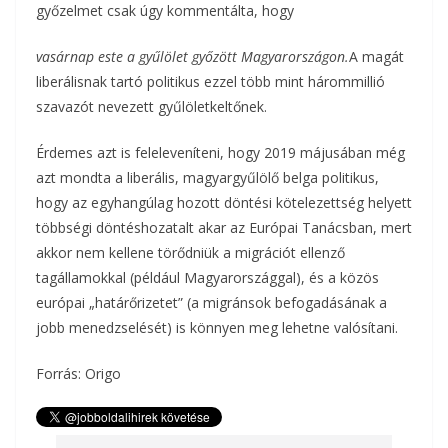
győzelmet csak úgy kommentálta, hogy
vasárnap este a gyűlölet győzött Magyarországon.
A magát
liberálisnak tartó politikus ezzel több mint hárommillió
szavazót nevezett gyűlöletkeltőnek.
Érdemes azt is feleleveníteni, hogy 2019 májusában még
azt mondta a liberális, magyargyűlölő belga politikus,
hogy az egyhangúlag hozott döntési kötelezettség helyett
többségi döntéshozatalt akar az Európai Tanácsban, mert
akkor nem kellene törődniük a migrációt ellenző
tagállamokkal (például Magyarországgal), és a közös
európai „határőrizetet” (a migránsok befogadásának a
jobb menedzselését) is könnyen meg lehetne valósítani.
Forrás: Origo