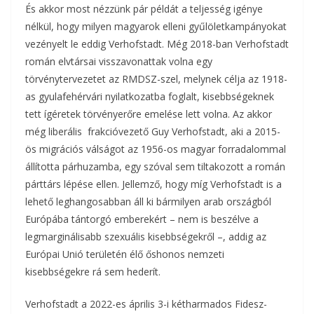
És akkor most nézzünk pár példát a teljesség igénye
nélkül, hogy milyen magyarok elleni gyűlöletkampányokat
vezényelt le eddig Verhofstadt. Még 2018-ban Verhofstadt
román elvtársai visszavonattak volna egy
törvénytervezetet az RMDSZ-szel, melynek célja az 1918-
as gyulafehérvári nyilatkozatba foglalt, kisebbségeknek
tett ígéretek törvényerőre emelése lett volna. Az akkor
még liberális frakcióvezető Guy Verhofstadt, aki a 2015-
ös migrációs válságot az 1956-os magyar forradalommal
állította párhuzamba, egy szóval sem tiltakozott a román
párttárs lépése ellen. Jellemző, hogy míg Verhofstadt is a
lehető leghangosabban áll ki bármilyen arab országból
Európába tántorgó emberekért – nem is beszélve a
legmarginálisabb szexuális kisebbségekről –, addig az
Európai Unió területén élő őshonos nemzeti
kisebbségekre rá sem hederít.
Verhofstadt a 2022-es április 3-i kétharmados Fidesz-