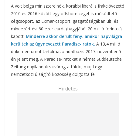
A volt belga miniszterelnök, korábbi liberális frakcióvezető
2010 és 2016 között egy offshore céget is működtető
cégcsoport, az Exmar-csoport igazgatóságában ült, és
mindezért évi 60 ezer eurót (nagyjából 20 millió forintot)
kapott.
Minderre akkor derült fény, amikor napvilágra
kerültek az úgynevezett Paradise-iratok.
A 13,4 millió
dokumentumot tartalmazó adatbázis 2017. november 5-
én jelent meg. A Paradise-iratokat a német Süddeutsche
Zeitung napilapnak szivárogtatták ki, majd egy
nemzetközi újságíró-közösség dolgozta fel.
Hirdetés