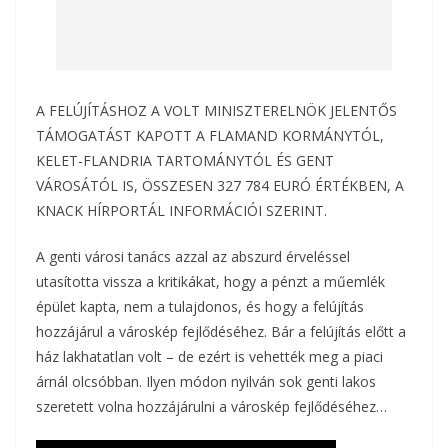
A FELÚJÍTÁSHOZ A VOLT MINISZTERELNÖK JELENTŐS
TÁMOGATÁST KAPOTT A FLAMAND KORMÁNYTÓL,
KELET-FLANDRIA TARTOMÁNYTÓL ÉS GENT
VÁROSÁTÓL IS, ÖSSZESEN 327 784 EURÓ ÉRTÉKBEN, A
KNACK HÍRPORTÁL INFORMÁCIÓI SZERINT.
A genti városi tanács azzal az abszurd érveléssel
utasította vissza a kritikákat, hogy a pénzt a műemlék
épület kapta, nem a tulajdonos, és hogy a felújítás
hozzájárul a városkép fejlődéséhez. Bár a felújítás előtt a
ház lakhatatlan volt – de ezért is vehették meg a piaci
árnál olcsóbban. Ilyen módon nyilván sok genti lakos
szeretett volna hozzájárulni a városkép fejlődéséhez…