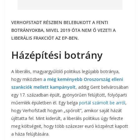
VERHOFSTADT RÉSZBEN BELEBUKOTT A FENTI
BOTRÁNYOKBA, MIVEL 2019 ÓTA NEM Ő VEZETI A
LIBERÁLIS FRAKCIÓT AZ EP-BEN.
Házépítési botrány
A liberális, magyargyűlölő politikus legújabb botránya,
hogy miközben
a még keményebb Oroszország elleni
szankciók mellett kampányolt,
addig Gent belvárosában
egy 17. században épült, gyönyörűen felújított, folyóparti
műemlék épületben él. Egy belga
portál számolt be arról
,
hogy Verhofstadt hogyan „spórolt”, amikor saját házát
újíttatta fel. Mint kiderült, a liberális politikus úgy felezte
meg költségeit, hogy több százezer euró közpénzt kapott
a háza felújítására.