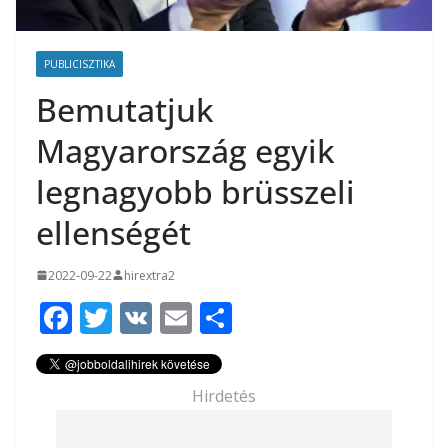
PUBLICISZTIKA
Bemutatjuk
Magyarország egyik
legnagyobb brüsszeli
ellenségét
2022-09-22
hirextra2
F
T
V
E
O
ac
w
K
m
ss
e
itt
ai
za
Hirdetés
b
er
l
m
o
e