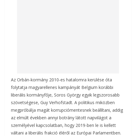
o
g
k
Az Orbán-kormány 2010-es hatalomra kerülése óta
folytatja magyarellenes kampányát Belgium korábbi
liberális kormányfője, Soros György egyik legszorosabb
szövetségese, Guy Verhofstadt. A politikus miközben
megpróbálja magát korrupciómentesnek beállítani, addig
az elmúlt években annyi botrány látott napvilágot a
személyével kapcsolatban, hogy 2019-ben le is kellett
váltani a liberális frakció éléről az Európai Parlamentben.