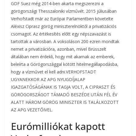
GDF Suez még 2014-ben akarta megszerezni a
görögországi Thesszaloniki vízművét. 2015 júliusában
Verhofstadt már az Európai Parlamentben követelte
Aléxisz Ciprasz görög miniszterelnöktől a privatizációs
csomagot. Az értékesítés előtt egy népszavazást is
tartottak a városban. A voksoláson 200 ezren mondtak
nemet a privatizációra, azonban, mivel Brüsszelt
általában nem érdekli, hogy mit akarnak az emberek,
beleírta a Görögországgal kötött hitelmegállapodásba,
hogy a vízművet el kell adni.
VERHOFSTADT
UGYANEKKOR AZ APG NYUGDÍJALAP
IGAZGATÓSÁGÁNAK IS TAGJA VOLT, A CIPRASZT ÉS
GÖRÖGORSZÁGOT TÁMADÓ BESZÉDE UTÁN FÉL ÉV
ALATT HÁROM GÖRÖG MINISZTER IS TALÁLKOZOTT
AZ APG VEZETŐIVEL.
Eurómilliókat kapott