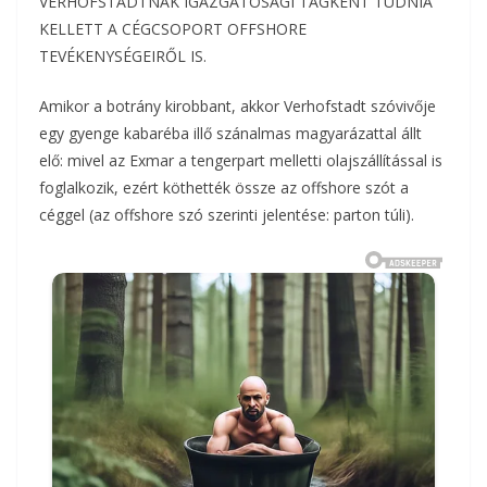
VERHOFSTADTNAK IGAZGATÓSÁGI TAGKÉNT TUDNIA
KELLETT A CÉGCSOPORT OFFSHORE
TEVÉKENYSÉGEIRŐL IS.
Amikor a botrány kirobbant, akkor Verhofstadt szóvivője
egy gyenge kabaréba illő szánalmas magyarázattal állt
elő: mivel az Exmar a tengerpart melletti olajszállítással is
foglalkozik, ezért köthették össze az offshore szót a
céggel (az offshore szó szerinti jelentése: parton túli).