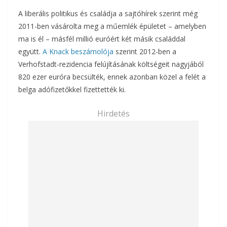
A liberális politikus és családja a sajtóhírek szerint még
2011-ben vásárolta meg a műemlék épületet – amelyben
ma is él – másfél millió euróért két másik családdal
együtt.
A Knack beszámolója
szerint 2012-ben a
Verhofstadt-rezidencia felújításának költségeit nagyjából
820 ezer euróra becsülték, ennek azonban közel a felét a
belga adófizetőkkel fizettették ki.
Hirdetés