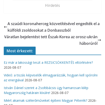
Hirdetés
A szaúdi koronaherceg közvetítésével engedték el a
külföldi zsoldosokat a Donbasszból
Váratlan bejelentést tett Észak-Korea az orosz-ukrán
háborúról
Most érkezett:
Ez már a lakossági teszt a REZSICSÖKKENTÉS eltörlésére?
2026-08-07
Videó: a tiszás képviselők elmagyarázzák, hogyan kell spórolni
az energiával
2026-08-07
István Dániel szerint a Zsoltibácsis ügy hamarosan kilép
Magyarország határain kívülre!
2026-08-07
Miért akarnak szélerőműveket építeni Magyar Péterék?
2026-