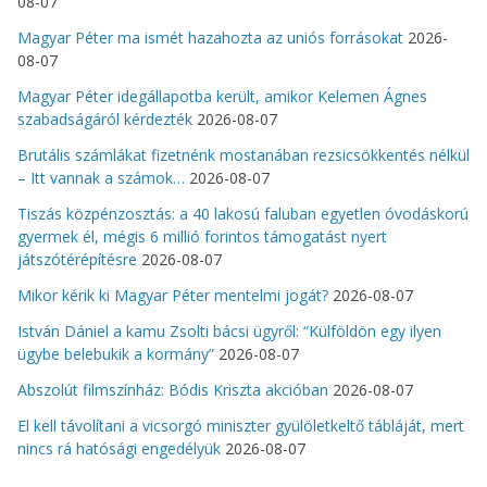
08-07
Magyar Péter ma ismét hazahozta az uniós forrásokat
2026-
08-07
Magyar Péter idegállapotba került, amikor Kelemen Ágnes
szabadságáról kérdezték
2026-08-07
Brutális számlákat fizetnénk mostanában rezsicsökkentés nélkül
– Itt vannak a számok…
2026-08-07
Tiszás közpénzosztás: a 40 lakosú faluban egyetlen óvodáskorú
gyermek él, mégis 6 millió forintos támogatást nyert
játszótérépítésre
2026-08-07
Mikor kérik ki Magyar Péter mentelmi jogát?
2026-08-07
István Dániel a kamu Zsolti bácsi ügyről: “Külföldön egy ilyen
ügybe belebukik a kormány”
2026-08-07
Abszolút filmszínház: Bódis Kriszta akcióban
2026-08-07
El kell távolítani a vicsorgó miniszter gyülöletkeltő tábláját, mert
nincs rá hatósági engedélyük
2026-08-07