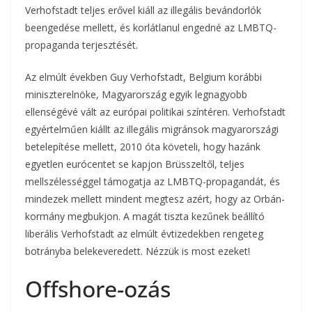
Verhofstadt teljes erővel kiáll az illegális bevándorlók
beengedése mellett, és korlátlanul engedné az LMBTQ-
propaganda terjesztését.
Az elmúlt években Guy Verhofstadt, Belgium korábbi
miniszterelnöke, Magyarország egyik legnagyobb
ellenségévé vált az európai politikai színtéren. Verhofstadt
egyértelműen kiállt az illegális migránsok magyarországi
betelepítése mellett, 2010 óta követeli, hogy hazánk
egyetlen eurócentet se kapjon Brüsszeltől, teljes
mellszélességgel támogatja az LMBTQ-propagandát, és
mindezek mellett mindent megtesz azért, hogy az Orbán-
kormány megbukjon. A magát tiszta kezűnek beállító
liberális Verhofstadt az elmúlt évtizedekben rengeteg
botrányba belekeveredett. Nézzük is most ezeket!
Offshore-ozás