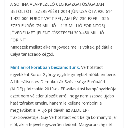
A SOFINA ALAPKEZELŐ CÉG IGAZGATÓSÁGÁBAN
BETÖLTÖTT SZEREPÉÉRT 2014 JÚNIUSA ÓTA 920 614 –
1 425 000 EURÓT VETT FEL, AMI ÉVI 230 EZER – 356
EZER EURÓS (74 MILLIÓ – 115 MILLIÓ FORINTOS)
JÖVEDELMET JELENT (ÖSSZESEN 300-450 MILLIÓ
FORINT).
Mindezek mellett alkalmi jövedelmei is voltak, például a
Calya tanácsadó cégtől.
Mint arról korábban beszámoltunk,
Verhofstadt
egyébként Soros György egyik legmegbízhatóbb embere.
A Liberálisok és Demokraták Szövetsége Európáért
(ALDE) pártcsalád 2019-es EP-választási kampányvideója
ezért nem véletlenül szólt arról, hogy nem szabad újabb
határzárakat emelni, hanem le kellene rombolni a
meglévőket is. A „jó példával” az ALDE EP-
frakcióvezetője, Guy Verhofstadt volt belga kormányfő jár
elöl, aki a fejével egyszerűen ledönti Magyarország déli