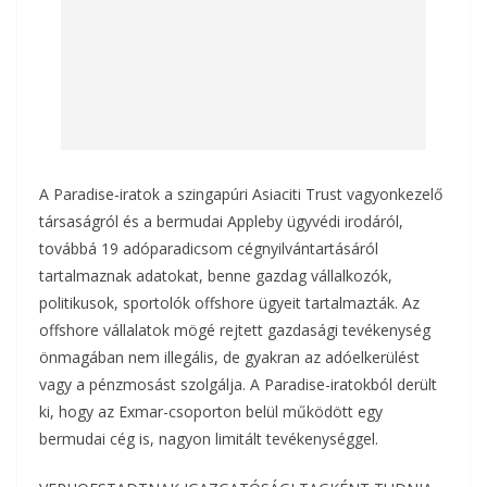
A Paradise-iratok a szingapúri Asiaciti Trust vagyonkezelő
társaságról és a bermudai Appleby ügyvédi irodáról,
továbbá 19 adóparadicsom cégnyilvántartásáról
tartalmaznak adatokat, benne gazdag vállalkozók,
politikusok, sportolók offshore ügyeit tartalmazták. Az
offshore vállalatok mögé rejtett gazdasági tevékenység
önmagában nem illegális, de gyakran az adóelkerülést
vagy a pénzmosást szolgálja. A Paradise-iratokból derült
ki, hogy az Exmar-csoporton belül működött egy
bermudai cég is, nagyon limitált tevékenységgel.