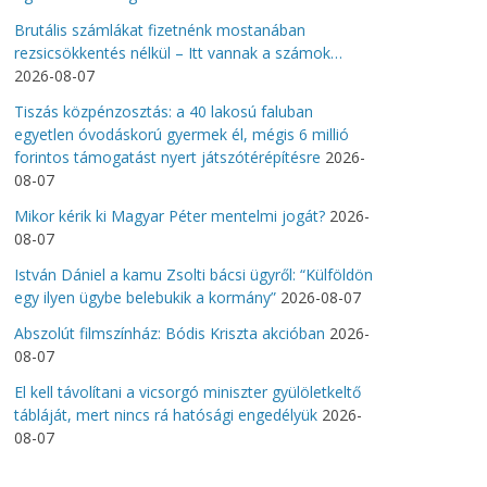
Brutális számlákat fizetnénk mostanában
rezsicsökkentés nélkül – Itt vannak a számok…
2026-08-07
Tiszás közpénzosztás: a 40 lakosú faluban
egyetlen óvodáskorú gyermek él, mégis 6 millió
forintos támogatást nyert játszótérépítésre
2026-
08-07
Mikor kérik ki Magyar Péter mentelmi jogát?
2026-
08-07
István Dániel a kamu Zsolti bácsi ügyről: “Külföldön
egy ilyen ügybe belebukik a kormány”
2026-08-07
Abszolút filmszínház: Bódis Kriszta akcióban
2026-
08-07
El kell távolítani a vicsorgó miniszter gyülöletkeltő
tábláját, mert nincs rá hatósági engedélyük
2026-
08-07