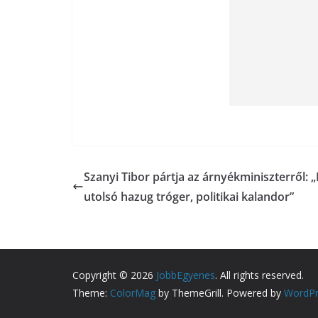
Szanyi Tibor pártja az árnyékminiszterről: 
utolsó hazug tróger, politikai kalandor”
Copyright © 2026
JobbEgyenes
. All rights reserved.
Theme:
ColorMag
by ThemeGrill. Powered by
WordPr