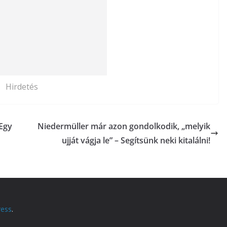
Hirdetés
„Egy
Niedermüller már azon gondolkodik, „melyik
ujját vágja le” – Segítsünk neki kitalálni!
ess
.