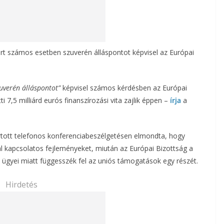
ért számos esetben szuverén álláspontot képvisel az Európai
uverén álláspontot”
képvisel számos kérdésben az Európai
 7,5 milliárd eurós finanszírozási vita zajlik éppen –
írja
a
artott telefonos konferenciabeszélgetésen elmondta, hogy
 kapcsolatos fejleményeket, miután az Európai Bizottság a
 ügyei miatt függesszék fel az uniós támogatások egy részét.
Hirdetés