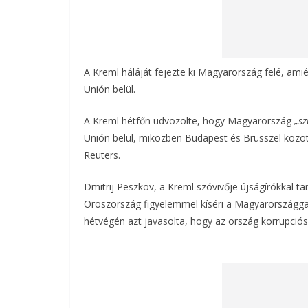
A Kreml háláját fejezte ki Magyarország felé, ami
Unión belül.
A Kreml hétfőn üdvözölte, hogy Magyarország
„sz
Unión belül, miközben Budapest és Brüsszel közötti
Reuters.
Dmitrij Peszkov, a Kreml szóvivője újságírókkal t
Oroszország figyelemmel kíséri a Magyarországgal
hétvégén azt javasolta, hogy az ország korrupciós