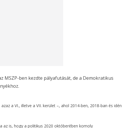
s az MSZP-ben kezdte pályafutását, de a Demokratikus
ányékhoz.
zaz a VI., illetve a VII. kerület –, ahol 2014-ben, 2018-ban és idén
 az is, hogy a politikus 2020 októberében komoly