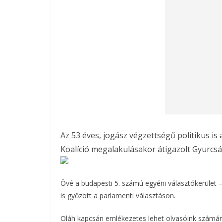
Az 53 éves, jogász végzettségű politikus i
Koalíció megalakulásakor átigazolt Gyurcs
Övé a budapesti 5. számú egyéni választókerület – a
is győzött a parlamenti választáson.
Oláh kapcsán emlékezetes lehet olvasóink számára