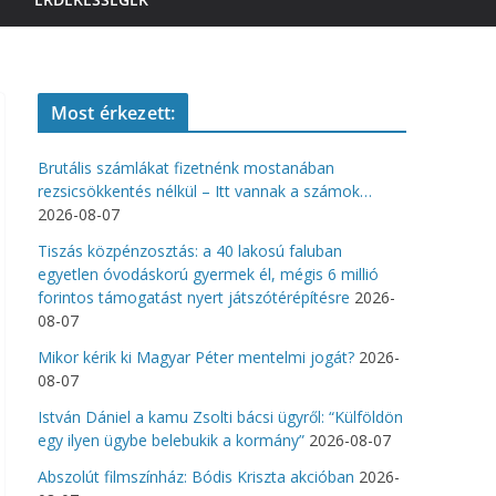
Most érkezett:
Brutális számlákat fizetnénk mostanában
rezsicsökkentés nélkül – Itt vannak a számok…
2026-08-07
Tiszás közpénzosztás: a 40 lakosú faluban
egyetlen óvodáskorú gyermek él, mégis 6 millió
forintos támogatást nyert játszótérépítésre
2026-
08-07
Mikor kérik ki Magyar Péter mentelmi jogát?
2026-
08-07
István Dániel a kamu Zsolti bácsi ügyről: “Külföldön
egy ilyen ügybe belebukik a kormány”
2026-08-07
Abszolút filmszínház: Bódis Kriszta akcióban
2026-