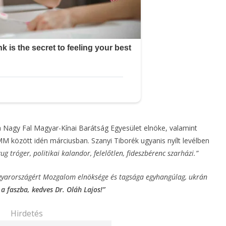
 Nagy Fal Magyar-Kínai Barátság Egyesület elnöke, valamint
M között idén márciusban. Szanyi Tiborék ugyanis nyílt levélben
g tróger, politikai kalandor, felelőtlen, fideszbérenc szarházi.”
agyarországért Mozgalom elnöksége és tagsága egyhangúlag, ukrán
a faszba, kedves Dr. Oláh Lajos!”
Hirdetés