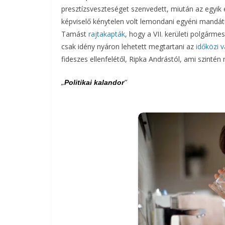
presztízsveszteséget szenvedett, miután az egyik
képviselő kénytelen volt lemondani egyéni mandát
Tamást
rajtakapták
, hogy a VII. kerületi polgárme
csak idény nyáron lehetett megtartani az
időközi v
fideszes ellenfelétől, Ripka Andrástól, ami szintén
„
”
Politikai kalandor