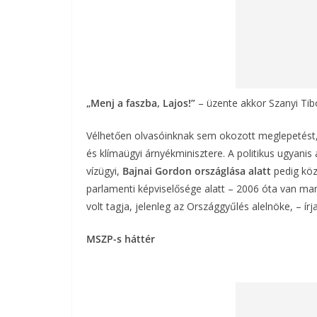
„Menj a faszba, Lajos!”
– üzente akkor Szanyi Tibo
Vélhetően olvasóinknak sem okozott meglepetést
és klímaügyi árnyékminisztere. A politikus ugyanis 
vízügyi,
Bajnai Gordon országlása alatt
pedig közl
parlamenti képviselősége alatt – 2006 óta van man
volt tagja, jelenleg az Országgyűlés alelnöke, – ír
MSZP-s háttér