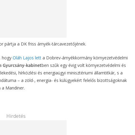
r pártja a DK friss árnyék-tárcavezetőjének.
, hogy
Oláh Lajos lett
a Dobrev-árnyékkormány környezetvédelmi
a
Gyurcsány-kabinet
ben szűk egy évig volt környezetvédelmi és
ekedési, hírközlési és energiaügyi minisztériumi államtitkár, s a
dátuma – a zöld-, energia- és külügyekért felelős bizottságoknak
ja a Mandiner.
Hirdetés