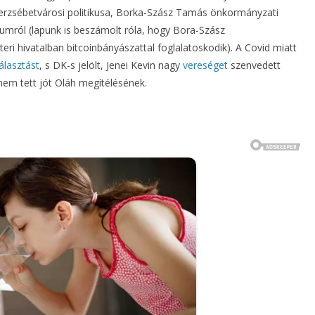
 erzsébetvárosi politikusa, Borka-Szász Tamás önkormányzati
umról (lapunk is beszámolt róla, hogy Bora-Szász
steri hivatalban bitcoinbányászattal foglalatoskodik). A Covid miatt
álasztást
, s DK-s jelölt, Jenei Kevin nagy
vereséget
szenvedett
 nem tett jót Oláh megítélésének.