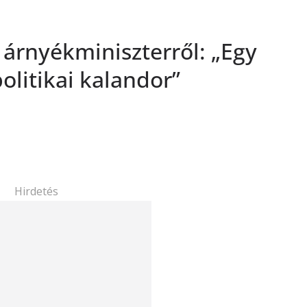
z árnyékminiszterről: „Egy
olitikai kalandor”
Hirdetés