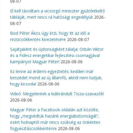
08-07
El kell távolítani a vicsorgó miniszter gyülöletkeltő
tábláját, mert nincs rá hatósági engedélyük
2026-
08-07
Bod Péter Ákos úgy érzi, hogy Itt az idő a
rezsicsökkentés kivezetésére
2026-08-07
Sajátjaként és újdonságként tálalja: Orbán Viktor
és a Fidesz energetikai fejlesztési csomagjával
kampányol Magyar Péter!
2026-08-06
Ez lenne az érdemi egyeztetés: kedden már
beszédet mond az új államfő, akiről nem tudjuk,
hogy kicsoda!
2026-08-06
Videó: Megjelentek a kiábrándult Tisza-szavazók!
2026-08-06
Magyar Péter a Facebook-oldalán azt közölte,
hogy „megvédtük hazánk energiabiztonságát”,
ezért holnaptól már nincs szükség az önkéntes
fogyasztáscsökkentésre
2026-08-06