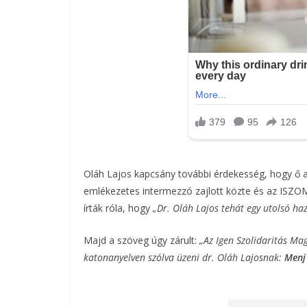
Oláh Lajos kapcsány további érdekesség, hogy ő a
emlékezetes intermezzó zajlott közte és az ISZOM
írták róla, hogy
„Dr. Oláh Lajos tehát egy utolsó hazu
Majd a szöveg úgy zárult:
„Az Igen Szolidaritás M
katonanyelven szólva üzeni dr. Oláh Lajosnak:
Menj 