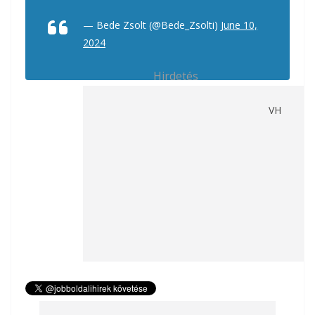
— Bede Zsolt (@Bede_Zsolti)
June 10,
2024
Hirdetés
VH