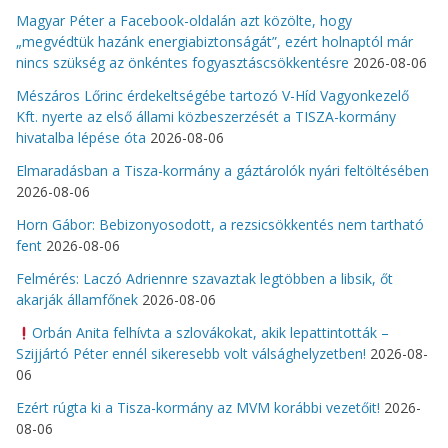
Magyar Péter a Facebook-oldalán azt közölte, hogy
„megvédtük hazánk energiabiztonságát”, ezért holnaptól már
nincs szükség az önkéntes fogyasztáscsökkentésre
2026-08-06
Mészáros Lőrinc érdekeltségébe tartozó V-Híd Vagyonkezelő
Kft. nyerte az első állami közbeszerzését a TISZA-kormány
hivatalba lépése óta
2026-08-06
Elmaradásban a Tisza-kormány a gáztárolók nyári feltöltésében
2026-08-06
Horn Gábor: Bebizonyosodott, a rezsicsökkentés nem tartható
fent
2026-08-06
Felmérés: Laczó Adriennre szavaztak legtöbben a libsik, őt
akarják államfőnek
2026-08-06
Orbán Anita felhívta a szlovákokat, akik lepattintották –
Szijjártó Péter ennél sikeresebb volt válsághelyzetben!
2026-08-
06
Ezért rúgta ki a Tisza-kormány az MVM korábbi vezetőit!
2026-
08-06