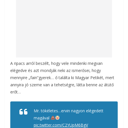
k
A ripacs arról beszélt, hogy vele mindenki megvan
elégedve és azt mondják neki az ismerősei, hogy
mennyire „fain”gyerek… ő találta ki Magyar Petikét, mert
annyira jó szeme van a tehetségre, látta benne az átütő
erőt…
Mr. tökéletes…ervin nagyon elégedett
magával
pic.twitter.com/C2YUpM6BgV