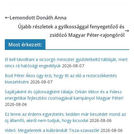
Lemondott Donáth Anna
Újabb részletek a gyilkossággal fenyegetőző és
zsidózó Magyar Péter-rajongóról
Most érkezett:
El kell távolítani a vicsorgó miniszter gyülöletkeltő tábláját, mert
nincs rá hatósági engedélyük
2026-08-07
Bod Péter Ákos úgy érzi, hogy Itt az idő a rezsicsökkentés
kivezetésére
2026-08-07
Sajátjaként és újdonságként tálalja: Orbán Viktor és a Fidesz
energetikai fejlesztési csomagjával kampányol Magyar Péter!
2026-08-06
Ez lenne az érdemi egyeztetés: kedden már beszédet mond az
új államfő, akiről nem tudjuk, hogy kicsoda!
2026-08-06
Videó: Megjelentek a kiábrándult Tisza-szavazók!
2026-08-06