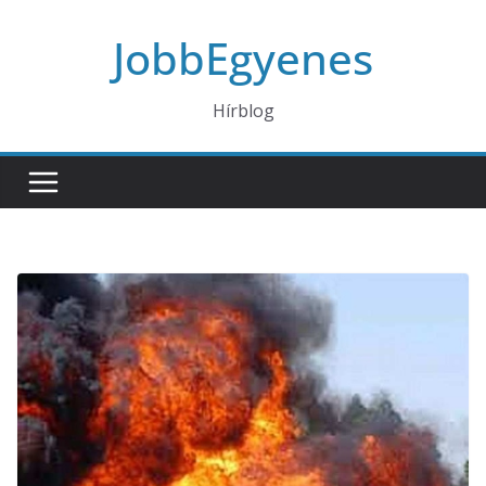
Skip
JobbEgyenes
to
content
Hírblog