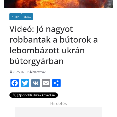
HÍREK
VILÁG
Videó: Jó nagyot
robbantak a bútorok a
lebombázott ukrán
bútorgyárban
2025-07-06
hirextra2
F
T
V
E
O
ac
w
K
m
ss
e
itt
ai
za
Hirdetés
b
er
l
m
o
e