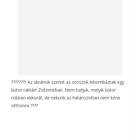
o
g
k
???????? Az ukránok szerint az oroszok lebombáztak egy
bútor raktárt Zsitomirban. Nem tudjuk, melyik bútor
robban ekkorát, de nekünk az határozottan nem kéne
otthonra ????