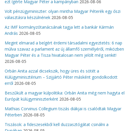
ezt ígérte Magyar Péter a kampányban
2026-08-06
Volt pénzügyminiszter: olyan mintha Magyar Péterék egy őszi
választásra készülnének
2026-08-05
Az IMF kormányzótanácsának tagja lett a bankár Kármán
András
2026-08-05
Megint elmarad a beígért érdemi társadalmi egyeztetés: 6 nap
múlva szavaz a parlament az új államfő személyéről, miközben
Magyar Péter és a Tisza hivatalosan nem jelölt még senkit!
2026-08-05
Orbán Anita azzal dicsekszik, hogy üres és sötét a
Külügyminisztérium – Szijjártó Péter másként gondolkodott
erről
2026-08-05
Beszűkült a magyar külpolitika: Orbán Anita még nem hagyta el
Európát külügyminiszterként
2026-08-05
Mathias Corvinus Collegium tiszás diákjai is csalódtak Magyar
Péterben
2026-08-05
Tiszások: a fideszesekből kell duzzasztógátat csinálni a
Dunában
2026-08-05