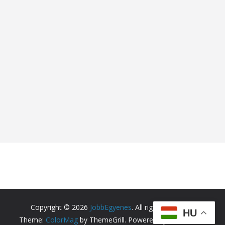
Copyright © 2026
JobbEgyenes
. All rights reserved.
HU
Theme:
ColorMag
by ThemeGrill. Powered by
WordPress
.