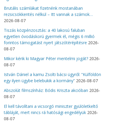
Brutális számlákat fizetnénk mostanában
rezsicsökkentés nélkül – Itt vannak a számok…
2026-08-07
Tiszás közpénzosztás: a 40 lakosú faluban
egyetlen óvodáskorú gyermek él, mégis 6 millió
forintos támogatást nyert játszótérépítésre
2026-
08-07
Mikor kérik ki Magyar Péter mentelmi jogát?
2026-
08-07
István Dániel a kamu Zsolti bácsi ügyről: “Külföldön
egy ilyen ügybe belebukik a kormány”
2026-08-07
Abszolút filmszínház: Bódis Kriszta akcióban
2026-
08-07
El kell távolítani a vicsorgó miniszter gyülöletkeltő
tábláját, mert nincs rá hatósági engedélyük
2026-
08-07