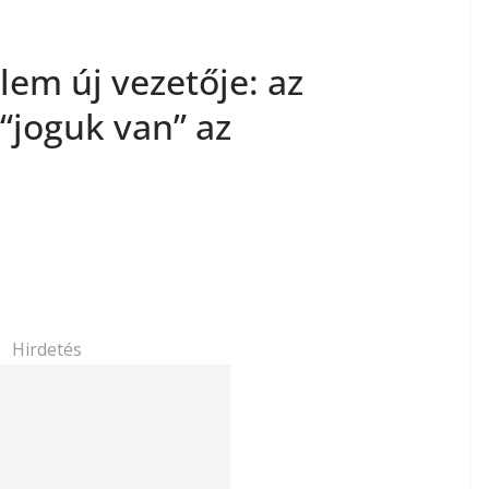
em új vezetője: az
“joguk van” az
Hirdetés